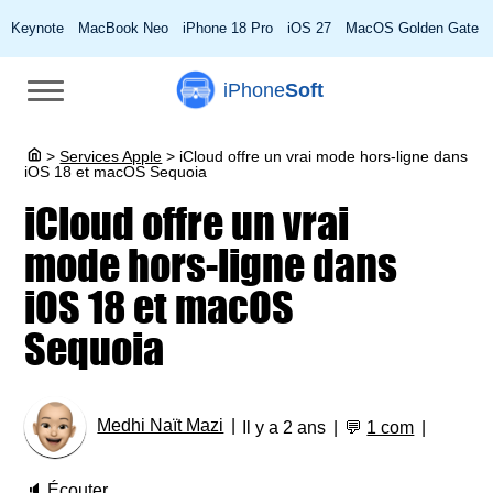
Keynote
MacBook Neo
iPhone 18 Pro
iOS 27
MacOS Golden Gate
iPhone
Soft
>
Services Apple
>
iCloud offre un vrai mode hors-ligne dans
iOS 18 et macOS Sequoia
iCloud offre un vrai
mode hors-ligne dans
iOS 18 et macOS
Sequoia
Medhi Naït Mazi
Il y a 2 ans
💬
1 com
🔈
Écouter