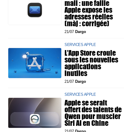
mail : une faille
Apple expose les
adresses réelles
(màj : corrigée)
21/07
Dargo
SERVICES APPLE
L'App Store croule
sous les nouvelles
applications
inutiles
21/07
Dargo
SERVICES APPLE
Apple se serait
offert des talents de
Qwen pour muscler
Siri AI en Chine
21/07
Dargo