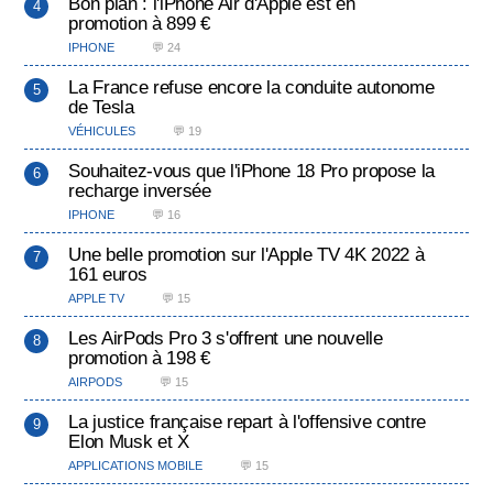
Bon plan : l'iPhone Air d'Apple est en
promotion à 899 €
IPHONE
💬 24
La France refuse encore la conduite autonome
de Tesla
VÉHICULES
💬 19
Souhaitez-vous que l'iPhone 18 Pro propose la
recharge inversée
IPHONE
💬 16
Une belle promotion sur l'Apple TV 4K 2022 à
161 euros
APPLE TV
💬 15
Les AirPods Pro 3 s'offrent une nouvelle
promotion à 198 €
AIRPODS
💬 15
La justice française repart à l'offensive contre
Elon Musk et X
APPLICATIONS MOBILE
💬 15