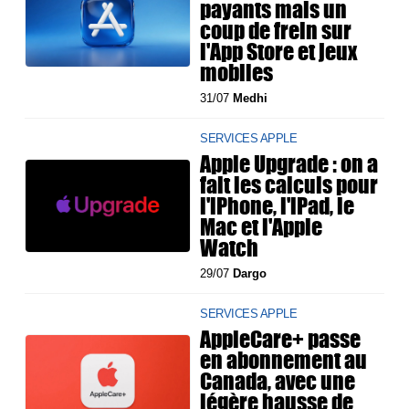
payants mais un
coup de frein sur
l'App Store et jeux
mobiles
31/07
Medhi
SERVICES APPLE
Apple Upgrade : on a
fait les calculs pour
l'iPhone, l'iPad, le
Mac et l'Apple
Watch
29/07
Dargo
SERVICES APPLE
AppleCare+ passe
en abonnement au
Canada, avec une
légère hausse de