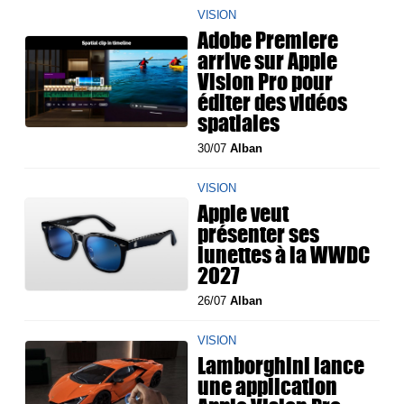
VISION
Adobe Premiere
arrive sur Apple
Vision Pro pour
éditer des vidéos
spatiales
30/07
Alban
VISION
Apple veut
présenter ses
lunettes à la WWDC
2027
26/07
Alban
VISION
Lamborghini lance
une application