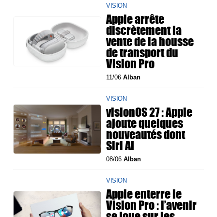
VISION
Apple arrête
discrètement la
vente de la housse
de transport du
Vision Pro
11/06
Alban
VISION
visionOS 27 : Apple
ajoute quelques
nouveautés dont
Siri AI
08/06
Alban
VISION
Apple enterre le
Vision Pro : l’avenir
se joue sur les