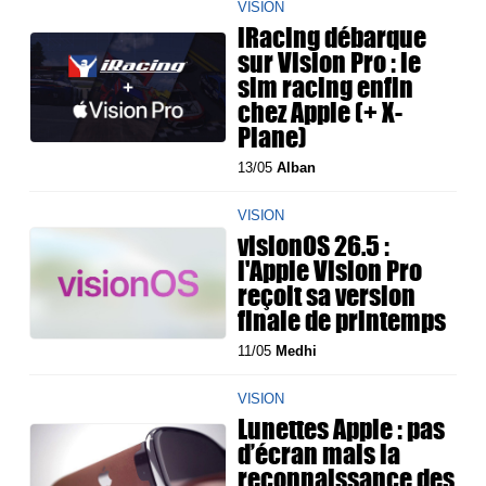
VISION
iRacing débarque
sur Vision Pro : le
sim racing enfin
chez Apple (+ X-
Plane)
13/05
Alban
VISION
visionOS 26.5 :
l'Apple Vision Pro
reçoit sa version
finale de printemps
11/05
Medhi
VISION
Lunettes Apple : pas
d’écran mais la
reconnaissance des