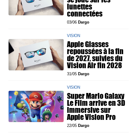
lunettes
connectées
03/06
Dargo
VISION
Apple Glasses
repoussées à la fin
de 2027, suivies du
Vision Air fin 2028
31/05
Dargo
VISION
Super Mario Galaxy
Le Film arrive en 3D
immersive sur
Apple Vision Pro
22/05
Dargo