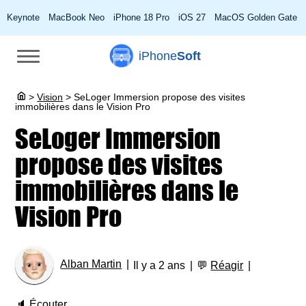
Keynote
MacBook Neo
iPhone 18 Pro
iOS 27
MacOS Golden Gate
iPhone
Soft
>
Vision
>
SeLoger Immersion propose des visites
immobilières dans le Vision Pro
SeLoger Immersion
propose des visites
immobilières dans le
Vision Pro
Alban Martin
Il y a 2 ans
💬
Réagir
🔈
Écouter