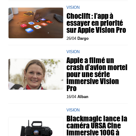
VISION
Choclift : l’app à
essayer en priorité
sur Apple Vision Pro
26/04
Dargo
VISION
Apple a filmé un
crash d’avion mortel
pour une série
immersive Vision
Pro
16/04
Alban
VISION
Blackmagic lance la
caméra URSA Cine
Immersive 100G à