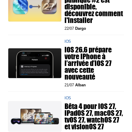
disponible,
découvrez comment
l'installer
22/07
Dargo
IOS
iOS 26.6 prépare
votre iPhone à
l’arrivée d’iOS 27
avec cette
nouveauté
21/07
Alban
IOS
Bêta 4 pour iOS 27,
iPadOS 27, macOS 27,
tvOS 27, watchOS 27
et visionOS 27