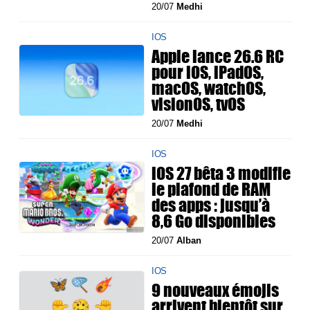
20/07
Medhi
IOS
Apple lance 26.6 RC
pour iOS, iPadOS,
macOS, watchOS,
visionOS, tvOS
20/07
Medhi
IOS
iOS 27 bêta 3 modifie
le plafond de RAM
des apps : jusqu’à
8,6 Go disponibles
20/07
Alban
IOS
9 nouveaux émojis
arrivent bientôt sur