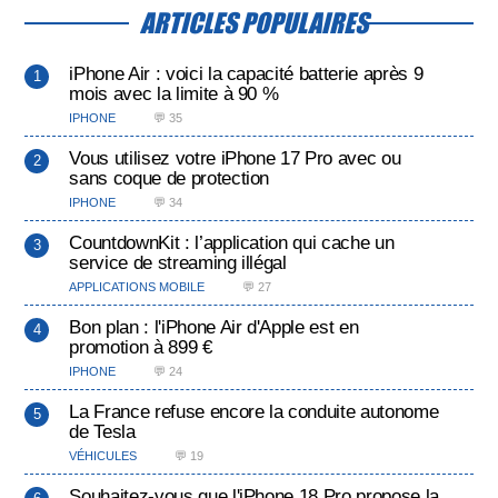
ARTICLES POPULAIRES
iPhone Air : voici la capacité batterie après 9
mois avec la limite à 90 %
IPHONE
💬 35
Vous utilisez votre iPhone 17 Pro avec ou
sans coque de protection
IPHONE
💬 34
CountdownKit : l’application qui cache un
service de streaming illégal
APPLICATIONS MOBILE
💬 27
Bon plan : l'iPhone Air d'Apple est en
promotion à 899 €
IPHONE
💬 24
La France refuse encore la conduite autonome
de Tesla
VÉHICULES
💬 19
Souhaitez-vous que l'iPhone 18 Pro propose la