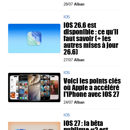
28/07
Alban
IOS
iOS 26.6 est
disponible : ce qu’il
faut savoir (+ les
autres mises à jour
26.6)
27/07
Alban
IOS
Voici les points clés
où Apple a accéléré
l'iPhone avec iOS 27
24/07
Alban
IOS
iOS 27 : la bêta
publique #2 est