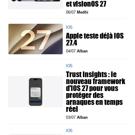
et visionOS 27
06/07
Medhi
IOS
Apple teste déjà iOS
27.4
04/07
Alban
IOS
Trust Insights : le
nouveau framework
d'iOS 27 pour vous
protéger des
arnaques en temps
réel
03/07
Alban
IOS