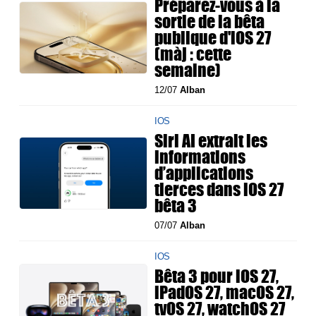
Préparez-vous à la
sortie de la bêta
publique d'iOS 27
(màj : cette
semaine)
12/07
Alban
IOS
Siri AI extrait les
informations
d’applications
tierces dans iOS 27
bêta 3
07/07
Alban
IOS
Bêta 3 pour iOS 27,
iPadOS 27, macOS 27,
tvOS 27, watchOS 27