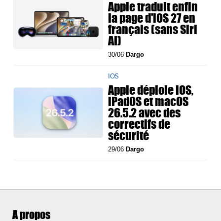
Apple traduit enfin
la page d'iOS 27 en
français (sans Siri
AI)
30/06
Dargo
IOS
Apple déploie iOS,
iPadOS et macOS
26.5.2 avec des
correctifs de
sécurité
29/06
Dargo
A propos