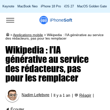
Keynote
MacBook Neo
iPhone 18 Pro
iOS 27
MacOS Golden Gate
iPhone
Soft
>
Applications mobile
>
Wikipedia : l’IA générative au service
des rédacteurs, pas pour les remplacer
Wikipedia : l’IA
générative au service
des rédacteurs, pas
pour les remplacer
Nadim Lefebvre
Il y a 1 an
💬
Réagir
🔈
Écouter