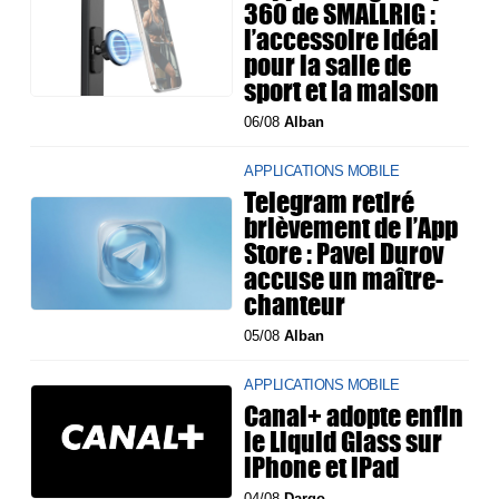
360 de SMALLRIG :
l’accessoire idéal
pour la salle de
sport et la maison
06/08
Alban
APPLICATIONS MOBILE
Telegram retiré
brièvement de l’App
Store : Pavel Durov
accuse un maître-
chanteur
05/08
Alban
APPLICATIONS MOBILE
Canal+ adopte enfin
le Liquid Glass sur
iPhone et iPad
04/08
Dargo