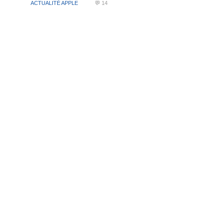
ACTUALITÉ APPLE
💬 14