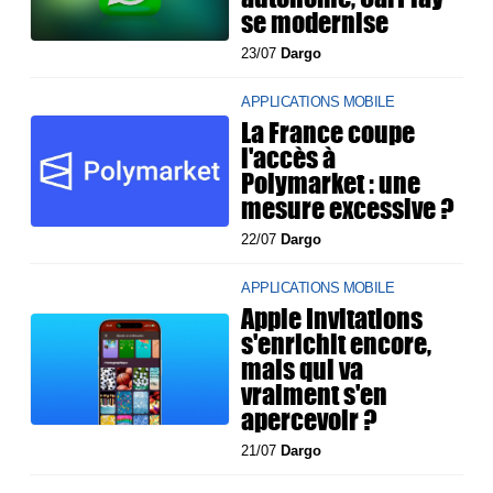
se modernise
23/07
Dargo
APPLICATIONS MOBILE
La France coupe
l'accès à
Polymarket : une
mesure excessive ?
22/07
Dargo
APPLICATIONS MOBILE
Apple Invitations
s'enrichit encore,
mais qui va
vraiment s'en
apercevoir ?
21/07
Dargo