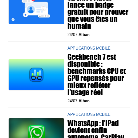
lance un badge
gratuit pour prouver
que vous êtes un
humain
24/07
Alban
APPLICATIONS MOBILE
Geekbench 7 est
disponible :
benchmarks CPU et
GPU repensés pour
mieux refléter
l’usage réel
24/07
Alban
APPLICATIONS MOBILE
WhatsApp : l'iPad
devient enfin
autonome, CarPlay