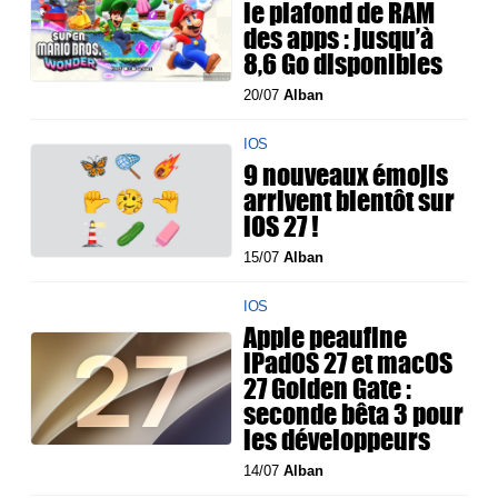
le plafond de RAM
des apps : jusqu’à
8,6 Go disponibles
20/07
Alban
IOS
9 nouveaux émojis
arrivent bientôt sur
iOS 27 !
15/07
Alban
IOS
Apple peaufine
iPadOS 27 et macOS
27 Golden Gate :
seconde bêta 3 pour
les développeurs
14/07
Alban