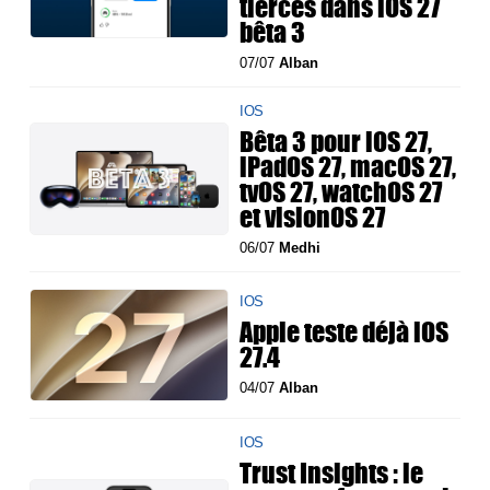
tierces dans iOS 27
bêta 3
07/07
Alban
IOS
Bêta 3 pour iOS 27,
iPadOS 27, macOS 27,
tvOS 27, watchOS 27
et visionOS 27
06/07
Medhi
IOS
Apple teste déjà iOS
27.4
04/07
Alban
IOS
Trust Insights : le