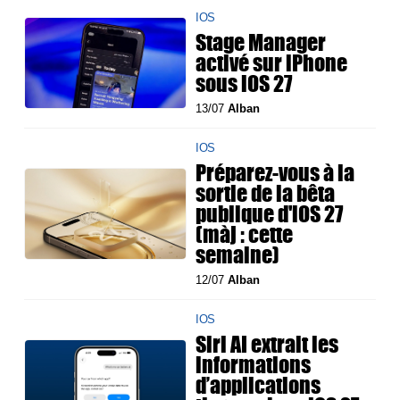
IOS
Stage Manager
activé sur iPhone
sous iOS 27
13/07
Alban
IOS
Préparez-vous à la
sortie de la bêta
publique d'iOS 27
(màj : cette
semaine)
12/07
Alban
IOS
Siri AI extrait les
informations
d’applications