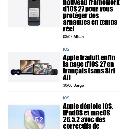
nouveau framework
d'iOS 27 pour vous
protéger des
arnaques en temps
réel
03/07
Alban
IOS
Apple traduit enfin
la page d'iOS 27 en
français (sans Siri
AI)
30/06
Dargo
IOS
Apple déploie iOS,
iPadOS et macOS
26.5.2 avec des
correctifs de