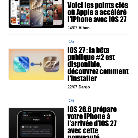
Voici les points clés
où Apple a accéléré
l'iPhone avec iOS 27
24/07
Alban
IOS
iOS 27 : la bêta
publique #2 est
disponible,
découvrez comment
l'installer
22/07
Dargo
IOS
iOS 26.6 prépare
votre iPhone à
l’arrivée d’iOS 27
avec cette
nouveauté