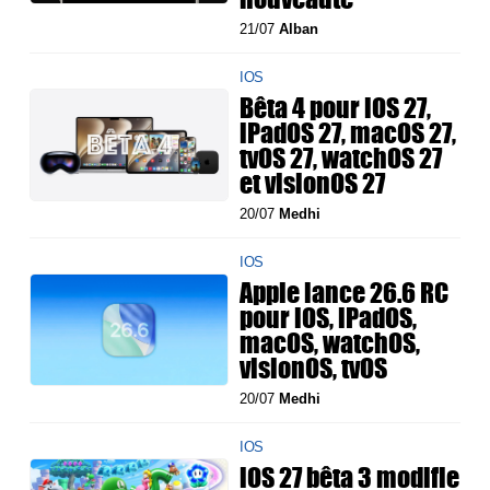
21/07
Alban
IOS
Bêta 4 pour iOS 27,
iPadOS 27, macOS 27,
tvOS 27, watchOS 27
et visionOS 27
20/07
Medhi
IOS
Apple lance 26.6 RC
pour iOS, iPadOS,
macOS, watchOS,
visionOS, tvOS
20/07
Medhi
IOS
iOS 27 bêta 3 modifie