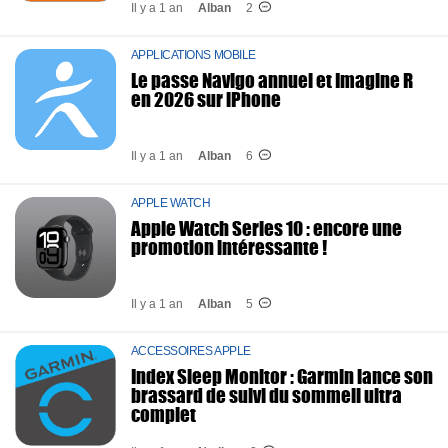
Il y a 1 an
Alban
2
APPLICATIONS MOBILE
Le passe Navigo annuel et Imagine R
en 2026 sur iPhone
Il y a 1 an
Alban
6
APPLE WATCH
Apple Watch Series 10 : encore une
promotion intéressante !
Il y a 1 an
Alban
5
ACCESSOIRES APPLE
Index Sleep Monitor : Garmin lance son
brassard de suivi du sommeil ultra
complet