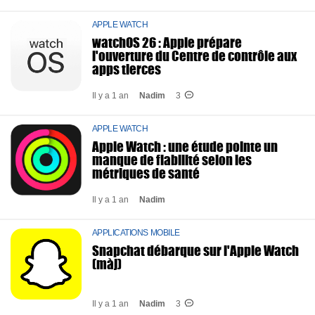
APPLE WATCH
watchOS 26 : Apple prépare
l'ouverture du Centre de contrôle aux
apps tierces
Il y a 1 an
Nadim
3
APPLE WATCH
Apple Watch : une étude pointe un
manque de fiabilité selon les
métriques de santé
Il y a 1 an
Nadim
APPLICATIONS MOBILE
Snapchat débarque sur l'Apple Watch
(màj)
Il y a 1 an
Nadim
3