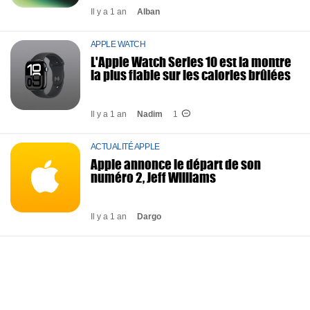
Il y a 1 an
Alban
APPLE WATCH
L'Apple Watch Series 10 est la montre
la plus fiable sur les calories brûlées
Il y a 1 an
Nadim
1
ACTUALITÉ APPLE
Apple annonce le départ de son
numéro 2, Jeff Williams
Il y a 1 an
Dargo