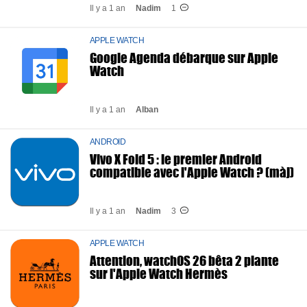
Il y a 1 an
Nadim
1
APPLE WATCH
Google Agenda débarque sur Apple
Watch
Il y a 1 an
Alban
ANDROID
Vivo X Fold 5 : le premier Android
compatible avec l'Apple Watch ? (màj)
Il y a 1 an
Nadim
3
APPLE WATCH
Attention, watchOS 26 bêta 2 plante
sur l'Apple Watch Hermès