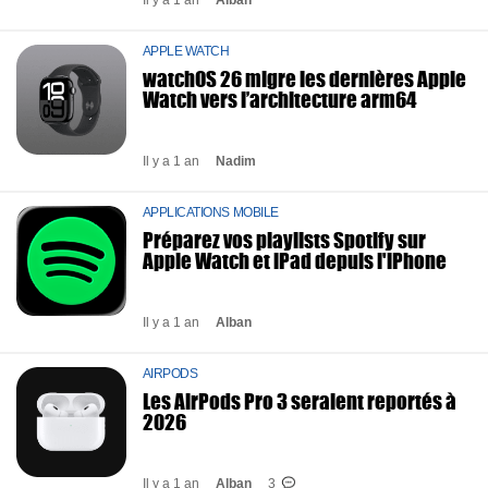
Il y a 1 an
Alban
APPLE WATCH
watchOS 26 migre les dernières Apple
Watch vers l’architecture arm64
Il y a 1 an
Nadim
APPLICATIONS MOBILE
Préparez vos playlists Spotify sur
Apple Watch et iPad depuis l'iPhone
Il y a 1 an
Alban
AIRPODS
Les AirPods Pro 3 seraient reportés à
2026
Il y a 1 an
Alban
3