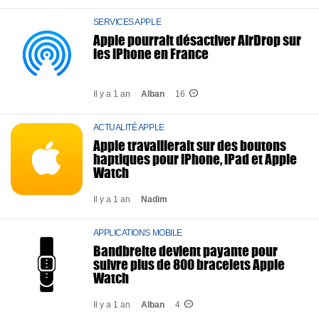
SERVICES APPLE
Apple pourrait désactiver AirDrop sur
les iPhone en France
Il y a 1 an
Alban
16
ACTUALITÉ APPLE
Apple travaillerait sur des boutons
haptiques pour iPhone, iPad et Apple
Watch
Il y a 1 an
Nadim
APPLICATIONS MOBILE
Bandbreite devient payante pour
suivre plus de 800 bracelets Apple
Watch
Il y a 1 an
Alban
4