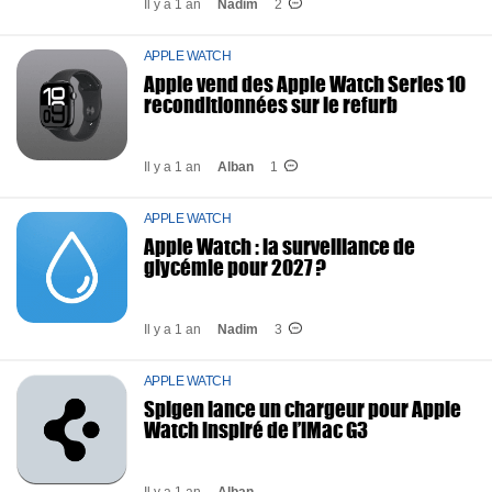
Il y a 1 an
Nadim
2
APPLE WATCH
Apple vend des Apple Watch Series 10
reconditionnées sur le refurb
Il y a 1 an
Alban
1
APPLE WATCH
Apple Watch : la surveillance de
glycémie pour 2027 ?
Il y a 1 an
Nadim
3
APPLE WATCH
Spigen lance un chargeur pour Apple
Watch inspiré de l’iMac G3