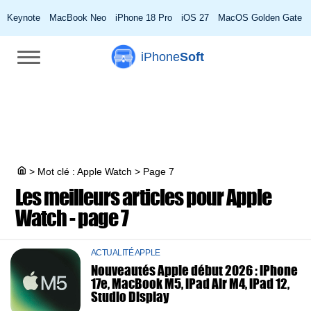
Keynote
MacBook Neo
iPhone 18 Pro
iOS 27
MacOS Golden Gate
iPhone
Soft
>
Mot clé : Apple Watch
>
Page 7
Les meilleurs articles pour
Apple
Watch - page 7
ACTUALITÉ APPLE
Nouveautés Apple début 2026 : iPhone
17e, MacBook M5, iPad Air M4, iPad 12,
Studio Display