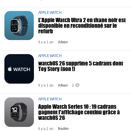
APPLE WATCH
L'Apple Watch Ultra 2 en titane noir est
disponible en reconditionné sur le
refurb
Il y a 1 an
Alban
APPLE WATCH
watchOS 26 supprime 5 cadrans dont
Toy Story (non !)
Il y a 1 an
Alban
2
APPLE WATCH
Apple Watch Series 10 : 19 cadrans
gagnent l'affichage continu grâce à
watchOS 26
Il y a 1 an
Nadim