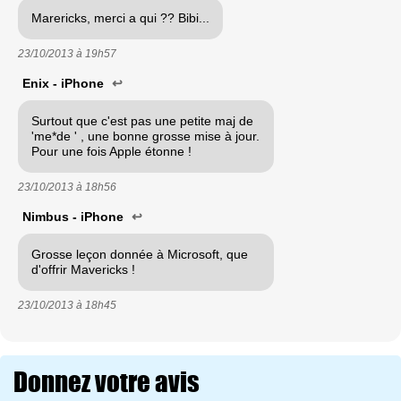
Marericks, merci a qui ?? Bibi...
23/10/2013 à
19h57
Enix - iPhone
↩
Surtout que c'est pas une petite maj de
'me*de ' , une bonne grosse mise à jour.
Pour une fois Apple étonne !
23/10/2013 à
18h56
Nimbus - iPhone
↩
Grosse leçon donnée à Microsoft, que
d'offrir Mavericks !
23/10/2013 à
18h45
Donnez votre avis