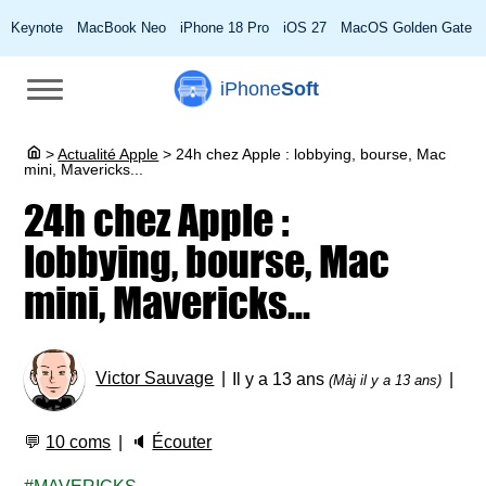
Keynote
MacBook Neo
iPhone 18 Pro
iOS 27
MacOS Golden Gate
iPhone
Soft
>
Actualité Apple
>
24h chez Apple : lobbying, bourse, Mac
mini, Mavericks...
24h chez Apple :
lobbying, bourse, Mac
mini, Mavericks...
Victor Sauvage
Il y a 13 ans
(Màj il y a 13 ans)
💬
10 coms
🔈
Écouter