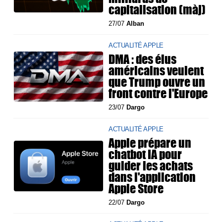
capitalisation (màj)
27/07
Alban
ACTUALITÉ APPLE
DMA : des élus
américains veulent
que Trump ouvre un
front contre l'Europe
23/07
Dargo
ACTUALITÉ APPLE
Apple prépare un
chatbot IA pour
guider les achats
dans l'application
Apple Store
22/07
Dargo