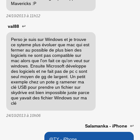
Mavericks :P
24/10/2013 à
11h12
val88
↩
Perso je suis sur Windows et je trouve
ce syteme plus évoluer que mac qui est
fermer au possible de plus bien des
logiciels ne sont pas compatible sur
mac alors que l'on fait ce qu'on veut sur
windows. Ensuite Microsoft développe
des logiciels et ne fait pas de pc c sont
seul moyen de gg de largent. Un petit
exemple chez un pote g ramener ma
clé USB pour prendre un fichier sur
skydrive est bien impossible juste parce
que yavait des fichier Windows sur ma
clé
24/10/2013 à
10h06
Salamanka - iPhone
↩
@TY - iPhone