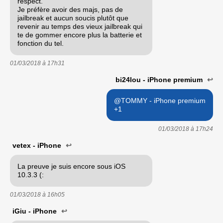
respect.
Je préfère avoir des majs, pas de
jailbreak et aucun soucis plutôt que
revenir au temps des vieux jailbreak qui
te de gommer encore plus la batterie et
fonction du tel.
01/03/2018 à
17h31
bi24lou - iPhone premium
↩
@TOMMY - iPhone premium
+1
01/03/2018 à
17h24
vetex - iPhone
↩
La preuve je suis encore sous iOS
10.3.3 (:
01/03/2018 à
16h05
iGiu - iPhone
↩