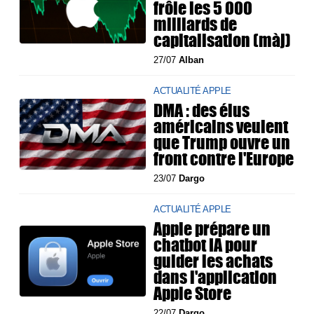
frôle les 5 000
milliards de
capitalisation (màj)
27/07
Alban
ACTUALITÉ APPLE
DMA : des élus
américains veulent
que Trump ouvre un
front contre l'Europe
23/07
Dargo
ACTUALITÉ APPLE
Apple prépare un
chatbot IA pour
guider les achats
dans l'application
Apple Store
22/07
Dargo