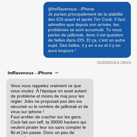
@ImRavenous - iPhone
Je parlais principalement de la stabilité
des iOS avant et après Tim Cook. Il faut
admettre que depuis son arrivée, les
problèmes se sont accumulé. Tu nous
parles de jailbreak, donc il est question
de failles dans iOS. Et ça, c'est un autre
sujet. Des failles, il y en a eu et il y en
aura toujours !
01/03/2018 à
19h19
ImRavenous - iPhone
↩
Vous vous rappelez vraiment ce que
vous voulez. À l'époque on avait autant
de problème et moins de maj pour les
règler. Jobs ne proposait pas des ios
sécurisé vu le nombre de jailbreak et de
virus sur iphone !
Faut arrêter de cracher sur les gens.
Cock fait son taff, ta 30000 hackers qui
veulent pirater leur ios sans compter le
fbi et j'en passe. Donc un peu de