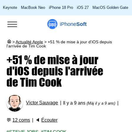
Keynote
MacBook Neo
iPhone 18 Pro
iOS 27
MacOS Golden Gate
iPhone
Soft
>
Actualité Apple
>
+51 % de mise à jour d'iOS depuis
l'arrivée de Tim Cook
+51 % de mise à jour
d'iOS depuis l'arrivée
de Tim Cook
Victor Sauvage
Il y a 9 ans
(Màj il y a 9 ans)
💬
12 coms
🔈
Écouter