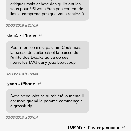
critiquer mais achète des qu'ils ont les
sous pour ! Si vous êtes pas content de
lios je comprend pas que vous restiez ;)
02/03/2018 à
21h16
damS - iPhone
↩
Pour moi , ce n’est pas Tim Cook mais
là baisse de Jailbreak et la baisse de
l’utilité des tweaks au vu de ses
nouvelles MAJ qui y joue beaucoup
02/03/2018 à
15h48
yann - iPhone
↩
Avec steve jobs sa aurait été la meme il
est mort quand la pomme commençais
à grossir rip
02/03/2018 à
00h14
TOMMY - iPhone premium
↩