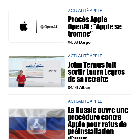
ACTUALITÉ APPLE
Procès Apple-
OpenAI : "Apple se
trompe"
04/08
Dargo
ACTUALITÉ APPLE
John Ternus fait
sortir Laura Legros
de sa retraite
04/08
Alban
ACTUALITÉ APPLE
La Russie ouvre une
procédure contre
Apple pour refus de
préinstallation
d’apps