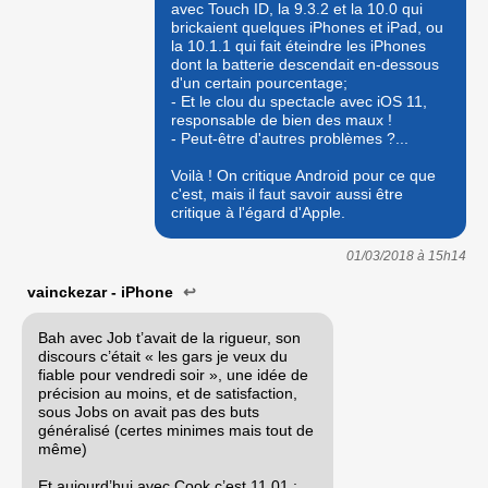
avec Touch ID, la 9.3.2 et la 10.0 qui
brickaient quelques iPhones et iPad, ou
la 10.1.1 qui fait éteindre les iPhones
dont la batterie descendait en-dessous
d'un certain pourcentage;
- Et le clou du spectacle avec iOS 11,
responsable de bien des maux !
- Peut-être d'autres problèmes ?...
Voilà ! On critique Android pour ce que
c'est, mais il faut savoir aussi être
critique à l'égard d'Apple.
01/03/2018 à
15h14
vainckezar - iPhone
↩
Bah avec Job t’avait de la rigueur, son
discours c’était « les gars je veux du
fiable pour vendredi soir », une idée de
précision au moins, et de satisfaction,
sous Jobs on avait pas des buts
généralisé (certes minimes mais tout de
même)
Et aujourd’hui avec Cook c’est 11.01 ;