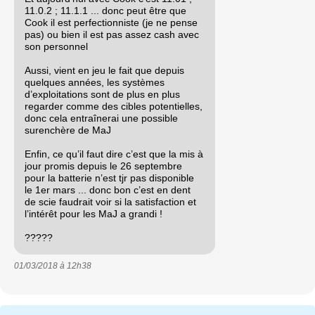
11.0.2 ; 11.1.1 ... donc peut être que
Cook il est perfectionniste (je ne pense
pas) ou bien il est pas assez cash avec
son personnel
Aussi, vient en jeu le fait que depuis
quelques années, les systèmes
d’exploitations sont de plus en plus
regarder comme des cibles potentielles,
donc cela entraînerai une possible
surenchère de MaJ
Enfin, ce qu’il faut dire c’est que la mis à
jour promis depuis le 26 septembre
pour la batterie n’est tjr pas disponible
le 1er mars ... donc bon c’est en dent
de scie faudrait voir si la satisfaction et
l’intérêt pour les MaJ a grandi !
?????
01/03/2018 à
12h38