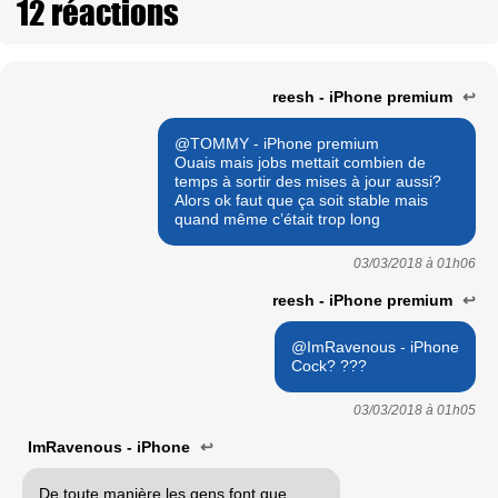
12 réactions
reesh - iPhone premium
↩
@TOMMY - iPhone premium
Ouais mais jobs mettait combien de
temps à sortir des mises à jour aussi?
Alors ok faut que ça soit stable mais
quand même c’était trop long
03/03/2018 à
01h06
reesh - iPhone premium
↩
@ImRavenous - iPhone
Cock? ???
03/03/2018 à
01h05
ImRavenous - iPhone
↩
De toute manière les gens font que