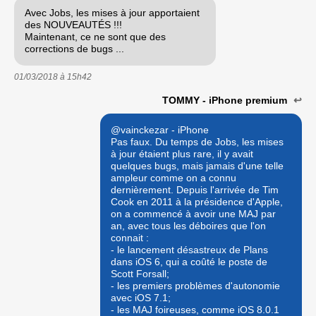
Avec Jobs, les mises à jour apportaient
des NOUVEAUTÉS !!!
Maintenant, ce ne sont que des
corrections de bugs ...
01/03/2018 à
15h42
TOMMY - iPhone premium
↩
@vainckezar - iPhone
Pas faux. Du temps de Jobs, les mises
à jour étaient plus rare, il y avait
quelques bugs, mais jamais d'une telle
ampleur comme on a connu
dernièrement. Depuis l'arrivée de Tim
Cook en 2011 à la présidence d'Apple,
on a commencé à avoir une MAJ par
an, avec tous les déboires que l'on
connait :
- le lancement désastreux de Plans
dans iOS 6, qui a coûté le poste de
Scott Forsall;
- les premiers problèmes d'autonomie
avec iOS 7.1;
- les MAJ foireuses, comme iOS 8.0.1