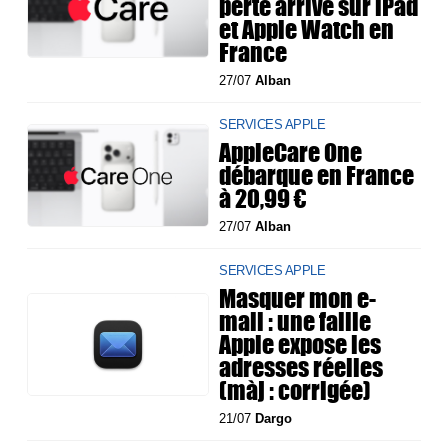
perte arrive sur iPad
et Apple Watch en
France
27/07
Alban
SERVICES APPLE
AppleCare One
débarque en France
à 20,99 €
27/07
Alban
SERVICES APPLE
Masquer mon e-
mail : une faille
Apple expose les
adresses réelles
(màj : corrigée)
21/07
Dargo