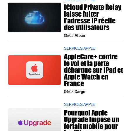
iCloud Private Relay
laisse fuiter
l’adresse IP réelle
des utilisateurs
05/08
Alban
SERVICES APPLE
AppleCare+ contre
le vol et la perte
débarque sur iPad et
Apple Watch en
France
04/08
Dargo
SERVICES APPLE
Pourquoi Apple
Upgrade impose un
forfait mobile pour