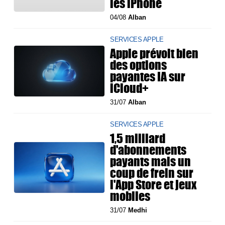
les iPhone
04/08
Alban
SERVICES APPLE
Apple prévoit bien
des options
payantes IA sur
iCloud+
31/07
Alban
SERVICES APPLE
1,5 milliard
d'abonnements
payants mais un
coup de frein sur
l'App Store et jeux
mobiles
31/07
Medhi