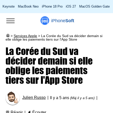
Keynote
MacBook Neo
iPhone 18 Pro
iOS 27
MacOS Golden Gate
iPhone
Soft
>
Services Apple
>
La Corée du Sud va décider demain si
elle oblige les paiements tiers sur l'App Store
La Corée du Sud va
décider demain si elle
oblige les paiements
tiers sur l'App Store
Julien Russo
Il y a 5 ans
(Màj il y a 5 ans)
💬
Réagir
🔈
Écouter