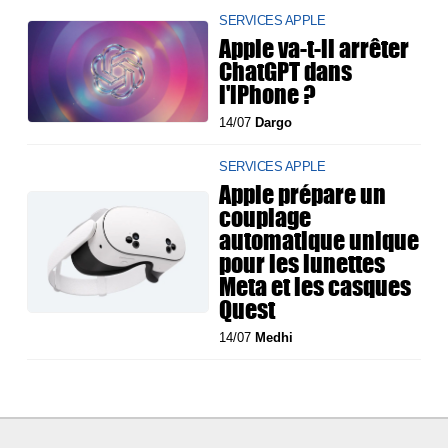
SERVICES APPLE
Apple va-t-il arrêter
ChatGPT dans
l'iPhone ?
14/07
Dargo
SERVICES APPLE
Apple prépare un
couplage
automatique unique
pour les lunettes
Meta et les casques
Quest
14/07
Medhi