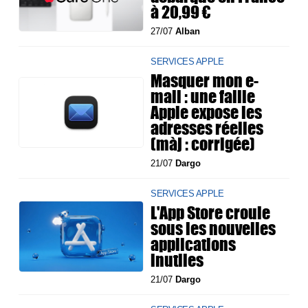
à 20,99 €
27/07
Alban
SERVICES APPLE
Masquer mon e-
mail : une faille
Apple expose les
adresses réelles
(màj : corrigée)
21/07
Dargo
SERVICES APPLE
L'App Store croule
sous les nouvelles
applications
inutiles
21/07
Dargo