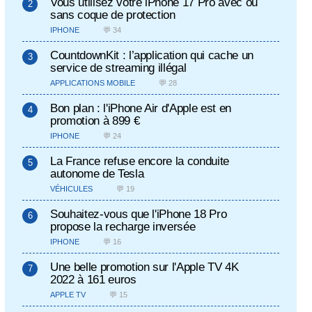
Vous utilisez votre iPhone 17 Pro avec ou
sans coque de protection
IPHONE
💬 34
CountdownKit : l’application qui cache un
service de streaming illégal
APPLICATIONS MOBILE
💬 28
Bon plan : l'iPhone Air d'Apple est en
promotion à 899 €
IPHONE
💬 24
La France refuse encore la conduite
autonome de Tesla
VÉHICULES
💬 19
Souhaitez-vous que l'iPhone 18 Pro
propose la recharge inversée
IPHONE
💬 16
Une belle promotion sur l'Apple TV 4K
2022 à 161 euros
APPLE TV
💬 15