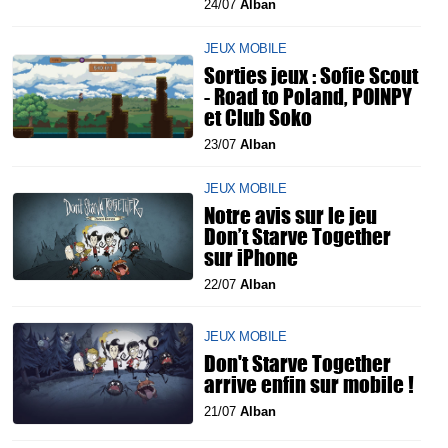
24/07
Alban
JEUX MOBILE
Sorties jeux : Sofie Scout
- Road to Poland, POINPY
et Club Soko
23/07
Alban
JEUX MOBILE
Notre avis sur le jeu
Don’t Starve Together
sur iPhone
22/07
Alban
JEUX MOBILE
Don't Starve Together
arrive enfin sur mobile !
21/07
Alban