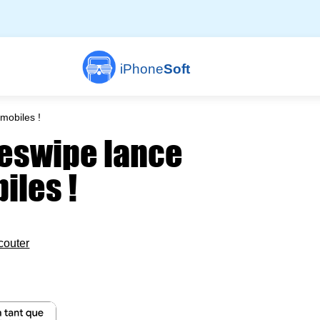
iPhone
Soft
mobiles !
eswipe lance
iles !
couter