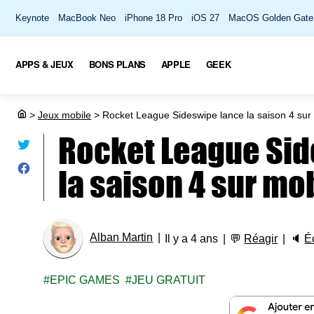
Keynote
MacBook Neo
iPhone 18 Pro
iOS 27
MacOS Golden Gate
APPS & JEUX
BONS PLANS
APPLE
GEEK
>
Jeux mobile
>
Rocket League Sideswipe lance la saison 4 sur 
Rocket League Sid
la saison 4 sur mob
Alban Martin
Il y a 4 ans
💬
Réagir
🔈
É
EPIC GAMES
JEU GRATUIT