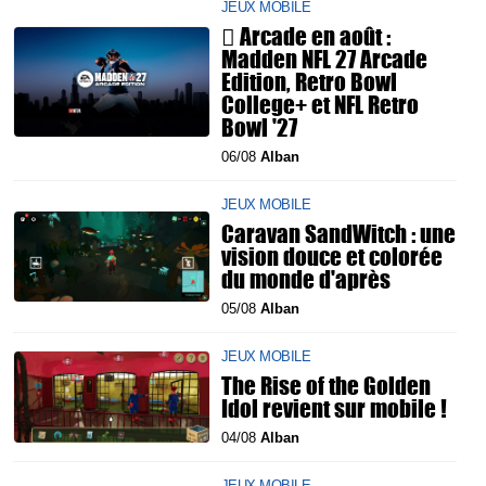
JEUX MOBILE
 Arcade en août :
Madden NFL 27 Arcade
Edition, Retro Bowl
College+ et NFL Retro
Bowl '27
06/08
Alban
JEUX MOBILE
Caravan SandWitch : une
vision douce et colorée
du monde d'après
05/08
Alban
JEUX MOBILE
The Rise of the Golden
Idol revient sur mobile !
04/08
Alban
JEUX MOBILE