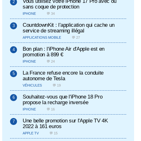
Vous utilisez votre iPhone 17 Pro avec ou
sans coque de protection
IPHONE
💬 34
CountdownKit : l’application qui cache un
service de streaming illégal
APPLICATIONS MOBILE
💬 27
Bon plan : l'iPhone Air d'Apple est en
promotion à 899 €
IPHONE
💬 24
La France refuse encore la conduite
autonome de Tesla
VÉHICULES
💬 19
Souhaitez-vous que l'iPhone 18 Pro
propose la recharge inversée
IPHONE
💬 16
Une belle promotion sur l'Apple TV 4K
2022 à 161 euros
APPLE TV
💬 15