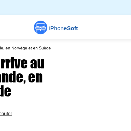
iPhone
Soft
de, en Norvège et en Suède
rrive au
ande, en
de
couter