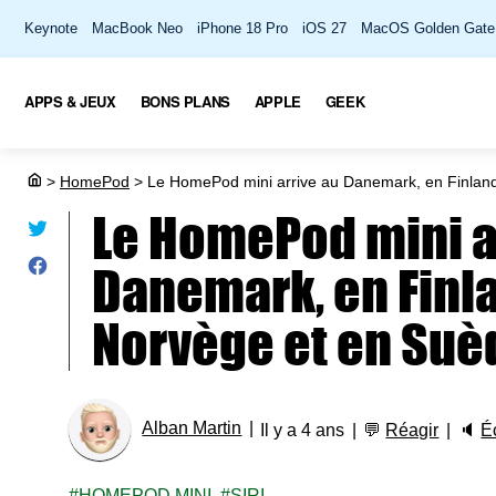
Keynote
MacBook Neo
iPhone 18 Pro
iOS 27
MacOS Golden Gate
APPS & JEUX
BONS PLANS
APPLE
GEEK
>
HomePod
>
Le HomePod mini arrive au Danemark, en Finlan
Le HomePod mini a
Danemark, en Finl
Norvège et en Suè
Alban Martin
Il y a 4 ans
💬
Réagir
🔈
É
HOMEPOD MINI
SIRI