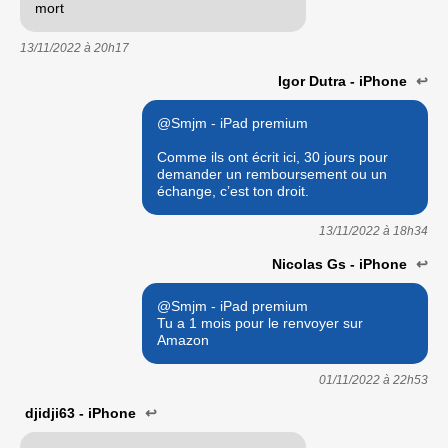
mort
13/11/2022 à
20h17
Igor Dutra - iPhone
↩
@Smjm - iPad premium
Comme ils ont écrit ici, 30 jours pour
demander un remboursement ou un
échange, c’est ton droit.
13/11/2022 à
18h34
Nicolas Gs - iPhone
↩
@Smjm - iPad premium
Tu a 1 mois pour le renvoyer sur
Amazon
01/11/2022 à
22h53
djidji63 - iPhone
↩