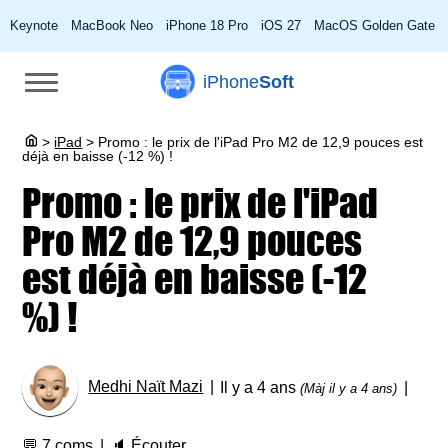
Keynote
MacBook Neo
iPhone 18 Pro
iOS 27
MacOS Golden Gate
iPhone
Soft
>
iPad
>
Promo : le prix de l'iPad Pro M2 de 12,9 pouces est
déjà en baisse (-12 %) !
Promo : le prix de l'iPad
Pro M2 de 12,9 pouces
est déjà en baisse (-12
%) !
Medhi Naït Mazi
Il y a 4 ans
(Màj il y a 4 ans)
💬
7 coms
🔈
Écouter