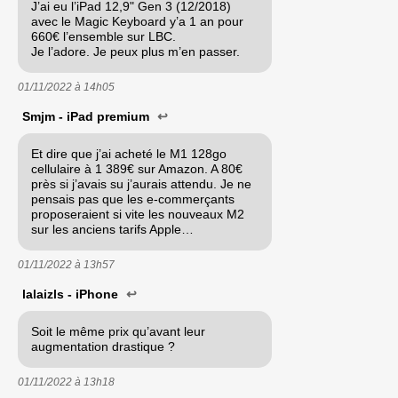
J’ai eu l’iPad 12,9" Gen 3 (12/2018)
avec le Magic Keyboard y’a 1 an pour
660€ l’ensemble sur LBC.
Je l’adore. Je peux plus m’en passer.
01/11/2022 à
14h05
Smjm - iPad premium
↩
Et dire que j’ai acheté le M1 128go
cellulaire à 1 389€ sur Amazon. A 80€
près si j’avais su j’aurais attendu. Je ne
pensais pas que les e-commerçants
proposeraient si vite les nouveaux M2
sur les anciens tarifs Apple…
01/11/2022 à
13h57
lalaizls - iPhone
↩
Soit le même prix qu’avant leur
augmentation drastique ?
01/11/2022 à
13h18