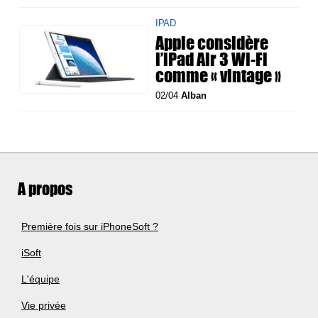
IPAD
Apple considère
l’iPad Air 3 Wi-Fi
comme « vintage »
02/04
Alban
A propos
Première fois sur iPhoneSoft ?
iSoft
L'équipe
Vie privée