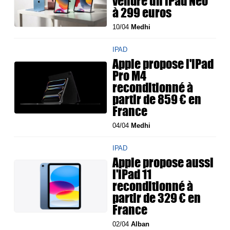
vendre un iPad Neo
à 299 euros
10/04
Medhi
IPAD
Apple propose l'iPad
Pro M4
reconditionné à
partir de 859 € en
France
04/04
Medhi
IPAD
Apple propose aussi
l'iPad 11
reconditionné à
partir de 329 € en
France
02/04
Alban