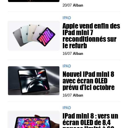
20/07
Alban
IPAD
Apple vend enfin des
iPad mini 7
reconditionnés sur
le refurb
16/07
Alban
IPAD
Nouvel iPad mini 8
avec écran OLED
prévu d’ici octobre
16/07
Alban
IPAD
iPad mini 8 : vers un
écran OLED de 8,4