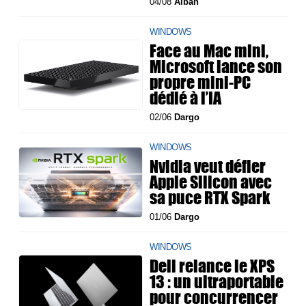
04/08
Alban
WINDOWS
Face au Mac mini,
Microsoft lance son
propre mini-PC
dédié à l’IA
02/06
Dargo
WINDOWS
Nvidia veut défier
Apple Silicon avec
sa puce RTX Spark
01/06
Dargo
WINDOWS
Dell relance le XPS
13 : un ultraportable
pour concurrencer