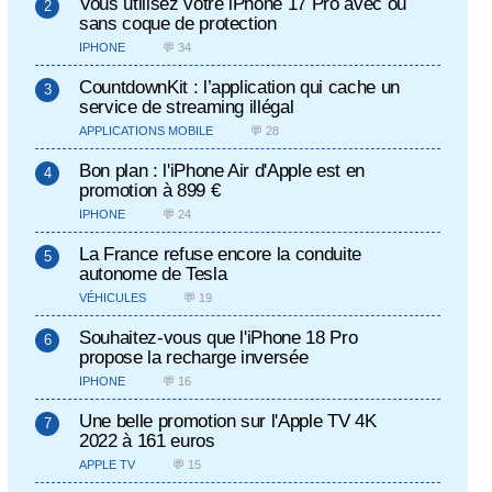
Vous utilisez votre iPhone 17 Pro avec ou
sans coque de protection
IPHONE
💬 34
CountdownKit : l’application qui cache un
service de streaming illégal
APPLICATIONS MOBILE
💬 28
Bon plan : l'iPhone Air d'Apple est en
promotion à 899 €
IPHONE
💬 24
La France refuse encore la conduite
autonome de Tesla
VÉHICULES
💬 19
Souhaitez-vous que l'iPhone 18 Pro
propose la recharge inversée
IPHONE
💬 16
Une belle promotion sur l'Apple TV 4K
2022 à 161 euros
APPLE TV
💬 15