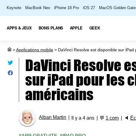
Keynote
MacBook Neo
iPhone 18 Pro
iOS 27
MacOS Golden Gate
APPS & JEUX
BONS PLANS
APPLE
GEEK
>
Applications mobile
>
DaVinci Resolve est disponible sur iPad p
DaVinci Resolve e
sur iPad pour les c
américains
Alban Martin
Il y a 4 ans
💬
1 com
🔈
Éc
APP GRATUITE
IPAD PRO