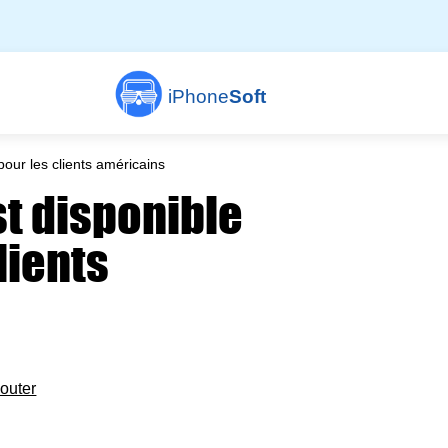
iPhone
Soft
our les clients américains
st disponible
lients
outer