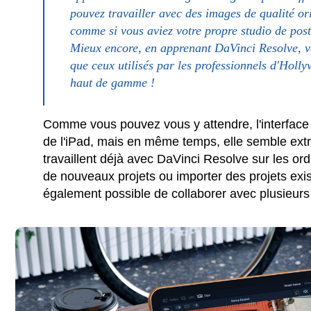
pouvez travailler avec des images de qualité or
comme si vous aviez votre propre studio de post
Mieux encore, en apprenant DaVinci Resolve, vo
que ceux utilisés par les professionnels d'Holl
haut de gamme !
Comme vous pouvez vous y attendre, l'interface a
de l'iPad, mais en même temps, elle semble ext
travaillent déjà avec DaVinci Resolve sur les ord
de nouveaux projets ou importer des projets exist
également possible de collaborer avec plusieurs 