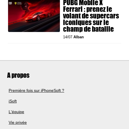
PUBG Mobile X
Ferrari : prenez le
volant de supercars
iconiques sur le
champ de bataille
14/07
Alban
A propos
Première fois sur iPhoneSoft ?
iSoft
L'équipe
Vie privée