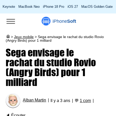
Keynote
MacBook Neo
iPhone 18 Pro
iOS 27
MacOS Golden Gate
iPhone
Soft
>
Jeux mobile
>
Sega envisage le rachat du studio Rovio
(Angry Birds) pour 1 milliard
Sega envisage le
rachat du studio Rovio
(Angry Birds) pour 1
milliard
Alban Martin
Il y a 3 ans
💬
1 com
🔈
Écouter