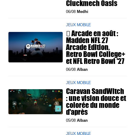
Cluckmech Oasis
06/08
Medhi
JEUX MOBILE
 Arcade en août :
Madden NFL 27
Arcade Edition,
Retro Bowl College+
et NFL Retro Bowl '27
06/08
Alban
JEUX MOBILE
Caravan SandWitch
: une vision douce et
colorée du monde
d'après
05/08
Alban
JEUX MOBILE