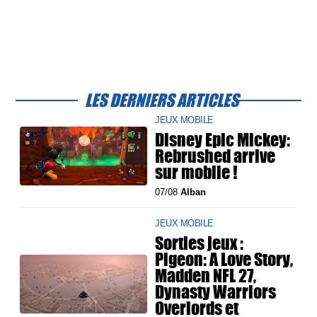
LES DERNIERS ARTICLES
JEUX MOBILE
Disney Epic Mickey:
Rebrushed arrive
sur mobile !
07/08
Alban
JEUX MOBILE
Sorties jeux :
Pigeon: A Love Story,
Madden NFL 27,
Dynasty Warriors
Overlords et