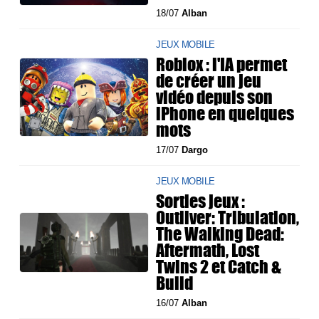
18/07
Alban
JEUX MOBILE
Roblox : l'IA permet
de créer un jeu
vidéo depuis son
iPhone en quelques
mots
17/07
Dargo
JEUX MOBILE
Sorties jeux :
Outliver: Tribulation,
The Walking Dead:
Aftermath, Lost
Twins 2 et Catch &
Build
16/07
Alban