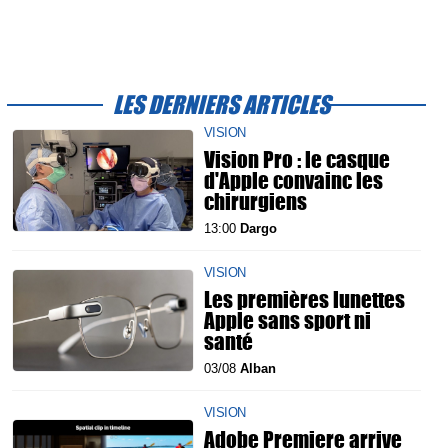
LES DERNIERS ARTICLES
VISION
Vision Pro : le casque
d'Apple convainc les
chirurgiens
13:00
Dargo
VISION
Les premières lunettes
Apple sans sport ni
santé
03/08
Alban
VISION
Adobe Premiere arrive