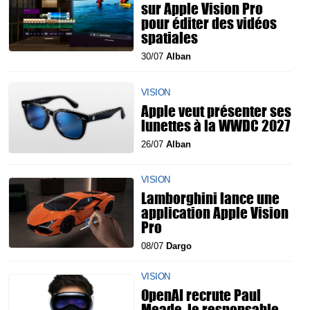
sur Apple Vision Pro
pour éditer des vidéos
spatiales
30/07
Alban
VISION
Apple veut présenter ses
lunettes à la WWDC 2027
26/07
Alban
VISION
Lamborghini lance une
application Apple Vision
Pro
08/07
Dargo
VISION
OpenAI recrute Paul
Meade, le responsable