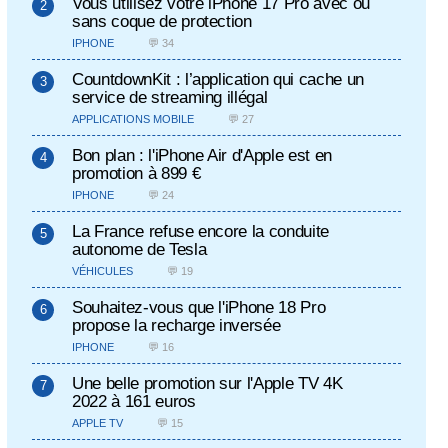
Vous utilisez votre iPhone 17 Pro avec ou
sans coque de protection
IPHONE
💬 34
CountdownKit : l’application qui cache un
service de streaming illégal
APPLICATIONS MOBILE
💬 27
Bon plan : l'iPhone Air d'Apple est en
promotion à 899 €
IPHONE
💬 24
La France refuse encore la conduite
autonome de Tesla
VÉHICULES
💬 19
Souhaitez-vous que l'iPhone 18 Pro
propose la recharge inversée
IPHONE
💬 16
Une belle promotion sur l'Apple TV 4K
2022 à 161 euros
APPLE TV
💬 15