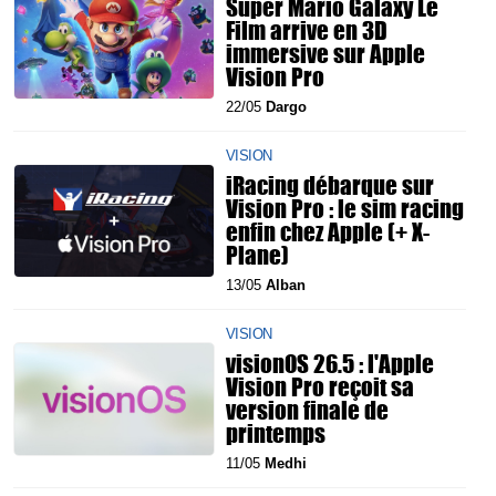
Super Mario Galaxy Le
Film arrive en 3D
immersive sur Apple
Vision Pro
22/05
Dargo
VISION
iRacing débarque sur
Vision Pro : le sim racing
enfin chez Apple (+ X-
Plane)
13/05
Alban
VISION
visionOS 26.5 : l'Apple
Vision Pro reçoit sa
version finale de
printemps
11/05
Medhi