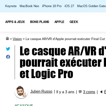
Keynote
MacBook Neo
iPhone 18 Pro
iOS 27
MacOS Golden Gate
APPS & JEUX
BONS PLANS
APPLE
GEEK
>
Vision
>
Le casque AR/VR d'Apple pourrait exécuter Final Cut 
Le casque AR/VR d
pourrait exécuter 
et Logic Pro
Julien Russo
Il y a 3 ans
💬
3 coms
🔈
CASQUE