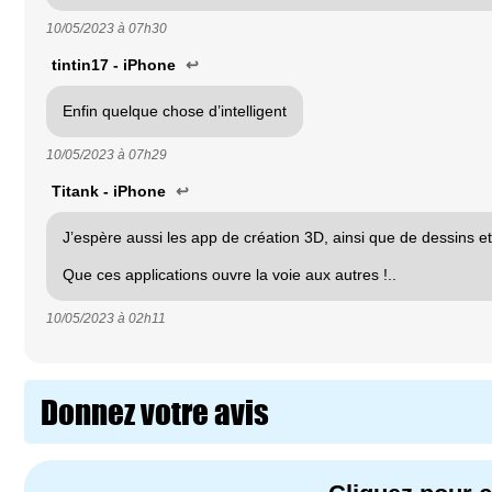
10/05/2023 à
07h30
tintin17 - iPhone
↩
Enfin quelque chose d’intelligent
10/05/2023 à
07h29
Titank - iPhone
↩
J’espère aussi les app de création 3D, ainsi que de dessins et
Que ces applications ouvre la voie aux autres !..
10/05/2023 à
02h11
Donnez votre avis