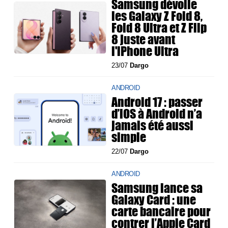
Samsung dévoile
les Galaxy Z Fold 8,
Fold 8 Ultra et Z Flip
8 juste avant
l'iPhone Ultra
23/07
Dargo
ANDROID
Android 17 : passer
d’iOS à Android n’a
jamais été aussi
simple
22/07
Dargo
ANDROID
Samsung lance sa
Galaxy Card : une
carte bancaire pour
contrer l’Apple Card