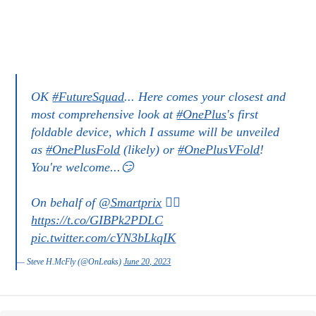
OK
#FutureSquad
... Here comes your closest and
most comprehensive look at
#OnePlus
's first
foldable device, which I assume will be unveiled
as
#OnePlusFold
(likely) or
#OnePlusVFold
!
You're welcome...😏
On behalf of
@Smartprix
👉🏻
https://t.co/GIBPk2PDLC
pic.twitter.com/cYN3bLkqIK
— Steve H.McFly (@OnLeaks)
June 20, 2023