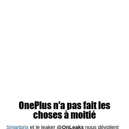
OnePlus n'a pas fait les
choses à moitié
Smartprix
et le leaker
@OnLeaks
nous dévoilent