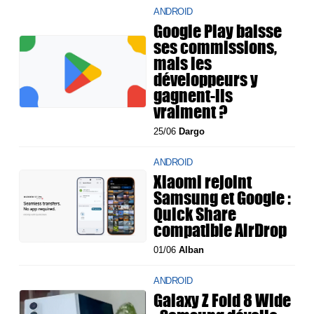
ANDROID
Google Play baisse
ses commissions,
mais les
développeurs y
gagnent-ils
vraiment ?
25/06
Dargo
ANDROID
Xiaomi rejoint
Samsung et Google :
Quick Share
compatible AirDrop
01/06
Alban
ANDROID
Galaxy Z Fold 8 Wide