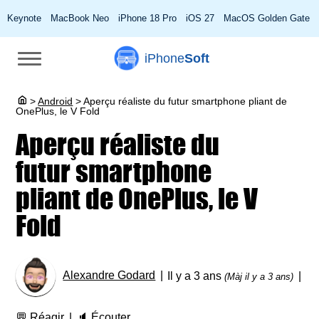
Keynote
MacBook Neo
iPhone 18 Pro
iOS 27
MacOS Golden Gate
iPhone
Soft
>
Android
>
Aperçu réaliste du futur smartphone pliant de
OnePlus, le V Fold
Aperçu réaliste du
futur smartphone
pliant de OnePlus, le V
Fold
Alexandre Godard
Il y a 3 ans
(Màj il y a 3 ans)
💬
Réagir
🔈
Écouter