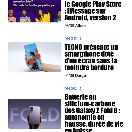
le Google Play Store
: iMessage sur
Android, version 2
05/08
Alban
ANDROID
TECNO présente un
smartphone doté
d'un écran sans la
moindre bordure
04/08
Dargo
ANDROID
Batterie au
silicium-carbone
des Galaxy Z Fold 8 :
autonomie en
hausse, durée de vie
en baisse