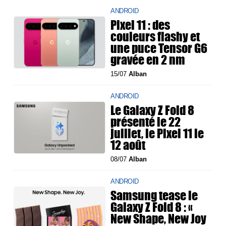
ANDROID
Pixel 11 : des
couleurs flashy et
une puce Tensor G6
gravée en 2 nm
15/07
Alban
ANDROID
Le Galaxy Z Fold 8
présenté le 22
juillet, le Pixel 11 le
12 août
08/07
Alban
ANDROID
Samsung tease le
Galaxy Z Fold 8 : «
New Shape, New Joy