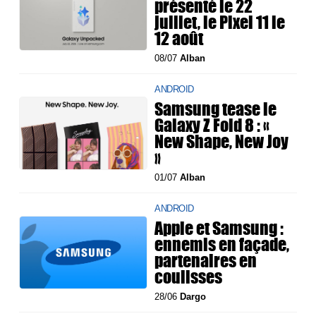
présenté le 22
juillet, le Pixel 11 le
12 août
08/07
Alban
ANDROID
Samsung tease le
Galaxy Z Fold 8 : «
New Shape, New Joy
»
01/07
Alban
ANDROID
Apple et Samsung :
ennemis en façade,
partenaires en
coulisses
28/06
Dargo