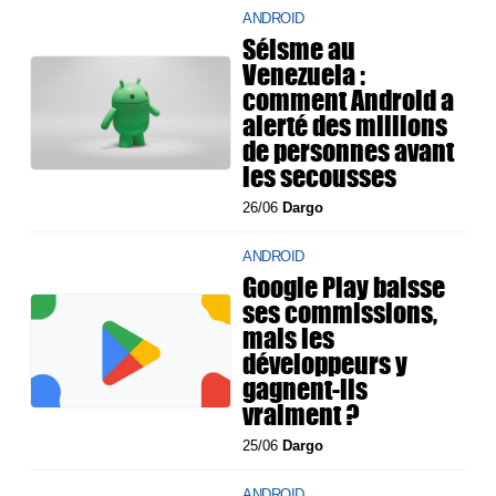
ANDROID
Séisme au
Venezuela :
comment Android a
alerté des millions
de personnes avant
les secousses
26/06
Dargo
ANDROID
Google Play baisse
ses commissions,
mais les
développeurs y
gagnent-ils
vraiment ?
25/06
Dargo
ANDROID