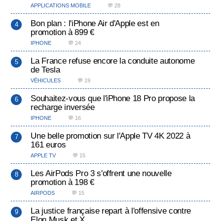
APPLICATIONS MOBILE
💬 28
Bon plan : l'iPhone Air d'Apple est en
promotion à 899 €
IPHONE
💬 24
La France refuse encore la conduite autonome
de Tesla
VÉHICULES
💬 19
Souhaitez-vous que l'iPhone 18 Pro propose la
recharge inversée
IPHONE
💬 16
Une belle promotion sur l'Apple TV 4K 2022 à
161 euros
APPLE TV
💬 15
Les AirPods Pro 3 s'offrent une nouvelle
promotion à 198 €
AIRPODS
💬 15
La justice française repart à l'offensive contre
Elon Musk et X