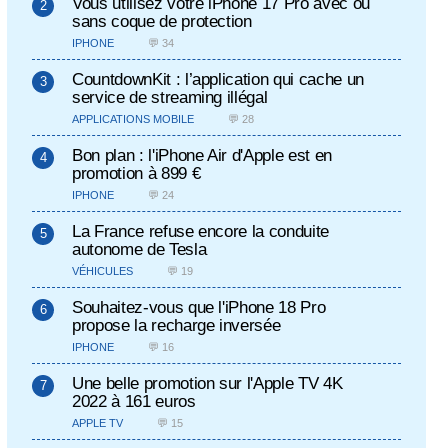
Vous utilisez votre iPhone 17 Pro avec ou
sans coque de protection
IPHONE
💬 34
CountdownKit : l’application qui cache un
service de streaming illégal
APPLICATIONS MOBILE
💬 28
Bon plan : l'iPhone Air d'Apple est en
promotion à 899 €
IPHONE
💬 24
La France refuse encore la conduite
autonome de Tesla
VÉHICULES
💬 19
Souhaitez-vous que l'iPhone 18 Pro
propose la recharge inversée
IPHONE
💬 16
Une belle promotion sur l'Apple TV 4K
2022 à 161 euros
APPLE TV
💬 15