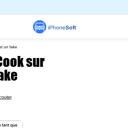
iPhone
Soft
t un fake
Cook sur
fake
couter