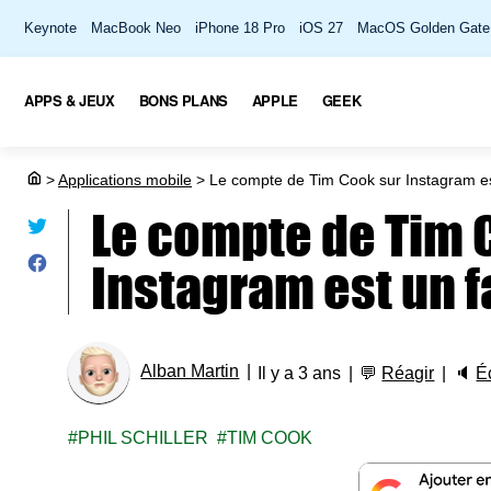
Keynote
MacBook Neo
iPhone 18 Pro
iOS 27
MacOS Golden Gate
APPS & JEUX
BONS PLANS
APPLE
GEEK
>
Applications mobile
>
Le compte de Tim Cook sur Instagram es
Le compte de Tim 
Instagram est un 
Alban Martin
Il y a 3 ans
💬
Réagir
🔈
É
PHIL SCHILLER
TIM COOK