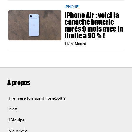
IPHONE
iPhone Air : voici la
capacité batterie
après 9 mois avec la
limite à 90 % !
11/07
Medhi
A propos
Première fois sur iPhoneSoft ?
iSoft
L'équipe
Vie privée