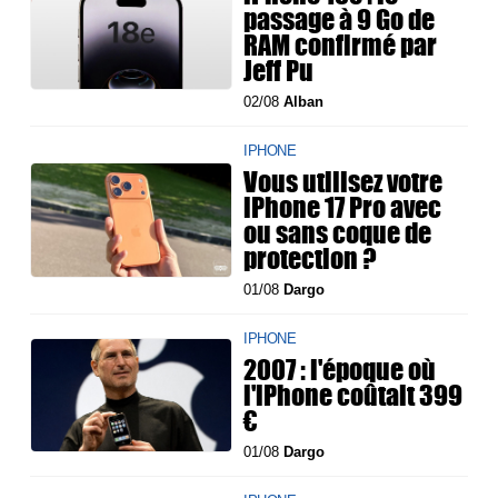
passage à 9 Go de
RAM confirmé par
Jeff Pu
02/08
Alban
IPHONE
Vous utilisez votre
iPhone 17 Pro avec
ou sans coque de
protection ?
01/08
Dargo
IPHONE
2007 : l'époque où
l'iPhone coûtait 399
€
01/08
Dargo