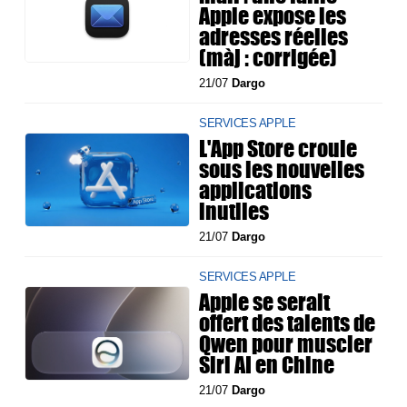
Apple expose les
adresses réelles
(màj : corrigée)
21/07
Dargo
SERVICES APPLE
L'App Store croule
sous les nouvelles
applications
inutiles
21/07
Dargo
SERVICES APPLE
Apple se serait
offert des talents de
Qwen pour muscler
Siri AI en Chine
21/07
Dargo