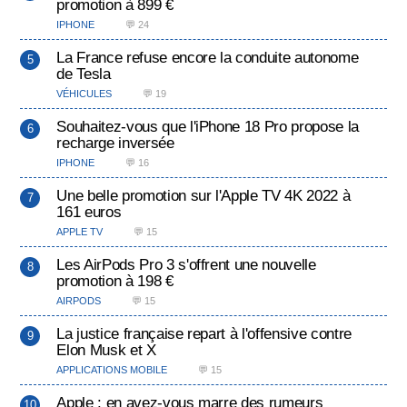
promotion à 899 €
IPHONE
💬 24
La France refuse encore la conduite autonome
de Tesla
VÉHICULES
💬 19
Souhaitez-vous que l'iPhone 18 Pro propose la
recharge inversée
IPHONE
💬 16
Une belle promotion sur l'Apple TV 4K 2022 à
161 euros
APPLE TV
💬 15
Les AirPods Pro 3 s'offrent une nouvelle
promotion à 198 €
AIRPODS
💬 15
La justice française repart à l'offensive contre
Elon Musk et X
APPLICATIONS MOBILE
💬 15
Apple : en avez-vous marre des rumeurs