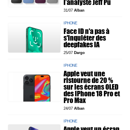
l’analyste Jeff Pu
31/07
Alban
IPHONE
Face ID n'a pas à
s'inquiéter des
deepfakes IA
25/07
Dargo
IPHONE
Apple veut une
ristourne de 20 %
sur les écrans OLED
des iPhone 18 Pro et
Pro Max
24/07
Alban
IPHONE
Apple veut un écran