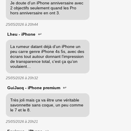
Je doute d’un iPhone anniversaire avec
2 objectifs seulement quand les Pro
hors anniversaire en ont 3.
25/05/2026 à
20h44
Lheu - iPhone
↩
La rumeur datant déjà d’un iPhone un
peu carre genre iPhone 4s 5s, avec des
écrans tout autour donnant l’impression
de transparence total, c’est ça qu’on
voulaient…
25/05/2026 à
20h32
GuiJacq - iPhone premium
↩
Très joli mais ça va être une véritable
savonnette sans coque, un peu comme
le 7 et le 8.
25/05/2026 à
20h21