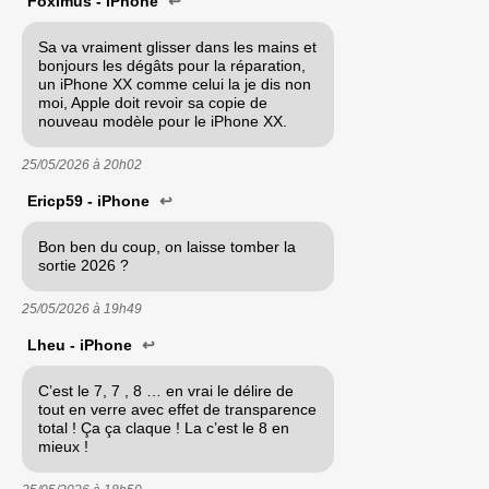
Foximus - iPhone
↩
Sa va vraiment glisser dans les mains et
bonjours les dégâts pour la réparation,
un iPhone XX comme celui la je dis non
moi, Apple doit revoir sa copie de
nouveau modèle pour le iPhone XX.
25/05/2026 à
20h02
Ericp59 - iPhone
↩
Bon ben du coup, on laisse tomber la
sortie 2026 ?
25/05/2026 à
19h49
Lheu - iPhone
↩
C’est le 7, 7 , 8 … en vrai le délire de
tout en verre avec effet de transparence
total ! Ça ça claque ! La c’est le 8 en
mieux !