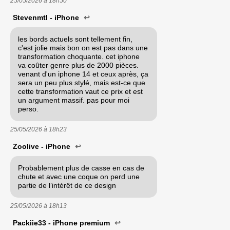
25/05/2026 à
18h50
Stevenmtl - iPhone
↩
les bords actuels sont tellement fin,
c'est jolie mais bon on est pas dans une
transformation choquante. cet iphone
va coûter genre plus de 2000 pièces.
venant d'un iphone 14 et ceux après, ça
sera un peu plus stylé, mais est-ce que
cette transformation vaut ce prix et est
un argument massif. pas pour moi
perso.
25/05/2026 à
18h23
Zoolive - iPhone
↩
Probablement plus de casse en cas de
chute et avec une coque on perd une
partie de l’intérêt de ce design
25/05/2026 à
18h13
Packiie33 - iPhone premium
↩