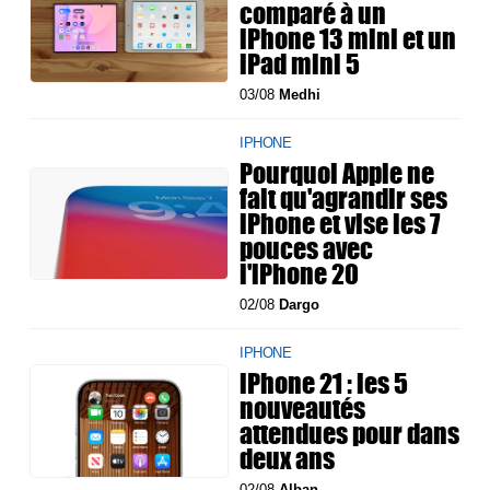
comparé à un
iPhone 13 mini et un
iPad mini 5
03/08
Medhi
IPHONE
Pourquoi Apple ne
fait qu'agrandir ses
iPhone et vise les 7
pouces avec
l'iPhone 20
02/08
Dargo
IPHONE
iPhone 21 : les 5
nouveautés
attendues pour dans
deux ans
02/08
Alban