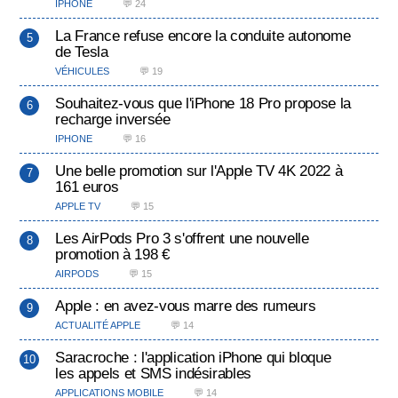
IPHONE
💬 24
La France refuse encore la conduite autonome
de Tesla
VÉHICULES
💬 19
Souhaitez-vous que l'iPhone 18 Pro propose la
recharge inversée
IPHONE
💬 16
Une belle promotion sur l'Apple TV 4K 2022 à
161 euros
APPLE TV
💬 15
Les AirPods Pro 3 s'offrent une nouvelle
promotion à 198 €
AIRPODS
💬 15
Apple : en avez-vous marre des rumeurs
ACTUALITÉ APPLE
💬 14
Saracroche : l'application iPhone qui bloque
les appels et SMS indésirables
APPLICATIONS MOBILE
💬 14