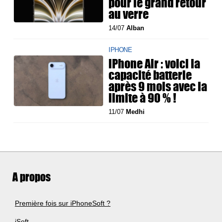
pour le grand retour
au verre
14/07
Alban
IPHONE
iPhone Air : voici la
capacité batterie
après 9 mois avec la
limite à 90 % !
11/07
Medhi
A propos
Première fois sur iPhoneSoft ?
iSoft