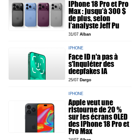
iPhone 18 Pro et Pro
Max : jusqu’à 300 $
de plus, selon
l’analyste Jeff Pu
31/07
Alban
IPHONE
Face ID n'a pas à
s'inquiéter des
deepfakes IA
25/07
Dargo
IPHONE
Apple veut une
ristourne de 20 %
sur les écrans OLED
des iPhone 18 Pro et
Pro Max
24/07
Alban