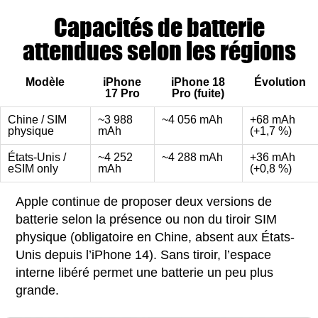
Capacités de batterie
attendues selon les régions
Modèle
iPhone
iPhone 18
Évolution
17 Pro
Pro (fuite)
Chine / SIM
~3 988
~4 056 mAh
+68 mAh
physique
mAh
(+1,7 %)
États-Unis /
~4 252
~4 288 mAh
+36 mAh
eSIM only
mAh
(+0,8 %)
Apple continue de proposer deux versions de
batterie selon la présence ou non du tiroir SIM
physique (obligatoire en Chine, absent aux États-
Unis depuis l’iPhone 14). Sans tiroir, l’espace
interne libéré permet une batterie un peu plus
grande.