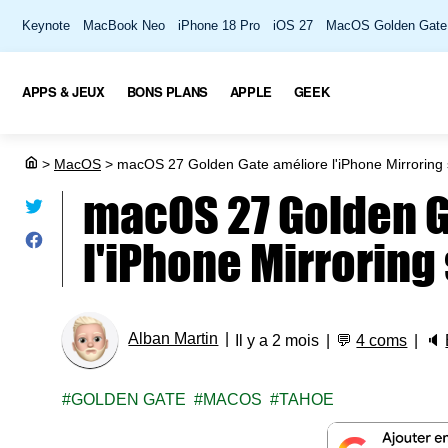
Keynote
MacBook Neo
iPhone 18 Pro
iOS 27
MacOS Golden Gate
APPS & JEUX
BONS PLANS
APPLE
GEEK
>
MacOS
>
macOS 27 Golden Gate améliore l'iPhone Mirroring s
macOS 27 Golden G
l'iPhone Mirroring 
Alban Martin
Il y a 2 mois
💬
4 coms
🔈
GOLDEN GATE
MACOS
TAHOE