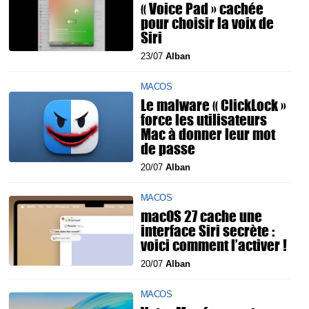
« Voice Pad » cachée
pour choisir la voix de
Siri
23/07
Alban
MACOS
Le malware « ClickLock »
force les utilisateurs
Mac à donner leur mot
de passe
20/07
Alban
MACOS
macOS 27 cache une
interface Siri secrète :
voici comment l’activer !
20/07
Alban
MACOS