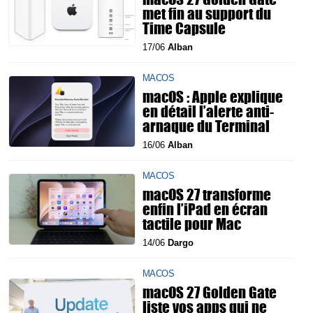
met fin au support du
Time Capsule
17/06
Alban
MACOS
macOS : Apple explique
en détail l’alerte anti-
arnaque du Terminal
16/06
Alban
MACOS
macOS 27 transforme
enfin l’iPad en écran
tactile pour Mac
14/06
Dargo
MACOS
macOS 27 Golden Gate
liste vos apps qui ne