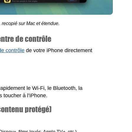
 recopié sur Mac et étendue.
entre de contrôle
de contrôle
de votre iPhone directement
rapidement le Wi-Fi, le Bluetooth, la
s toucher à l’iPhone.
contenu protégé)
isney+, films loués, Apple TV+, etc.)