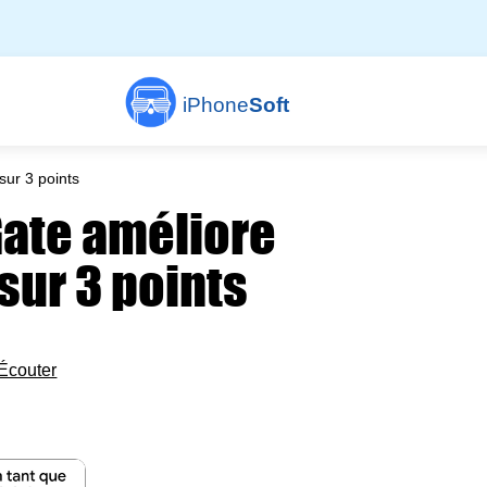
iPhone
Soft
ur 3 points
ate améliore
sur 3 points
Écouter