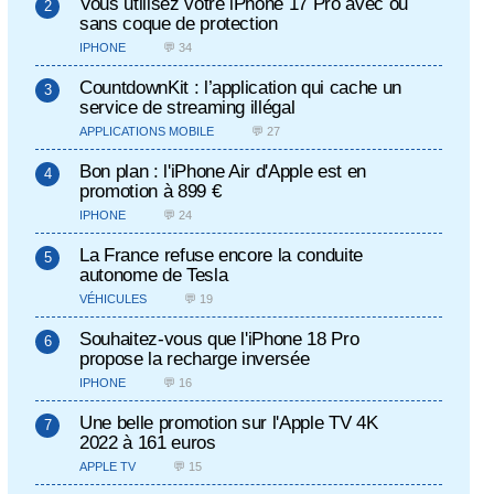
Vous utilisez votre iPhone 17 Pro avec ou
sans coque de protection
IPHONE
💬 34
CountdownKit : l’application qui cache un
service de streaming illégal
APPLICATIONS MOBILE
💬 27
Bon plan : l'iPhone Air d'Apple est en
promotion à 899 €
IPHONE
💬 24
La France refuse encore la conduite
autonome de Tesla
VÉHICULES
💬 19
Souhaitez-vous que l'iPhone 18 Pro
propose la recharge inversée
IPHONE
💬 16
Une belle promotion sur l'Apple TV 4K
2022 à 161 euros
APPLE TV
💬 15