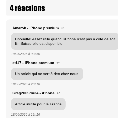
4 réactions
Amarok - iPhone premium
↩
Chouette! Assez utile quand l’iPhone n’est pas à côté de soit
En Suisse elle est disponible
19/06/2026 à
09h50
stf17 - iPhone premium
↩
Un article qui ne sert à rien chez nous.
18/06/2026 à
20h18
Greg2009du34 - iPhone
↩
Article inutile pour la France
18/06/2026 à
19h16