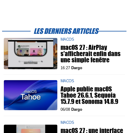
LES DERNIERS ARTICLES
MACOS
macOS 27 : AirPlay
s'afficherait enfin dans
une simple fenêtre
16:27
Dargo
MACOS
Apple publie macOS
Tahoe 26.6.1, Sequoia
15.7.9 et Sonoma 14.8.9
06/08
Dargo
MACOS
macOS 27 : une interface