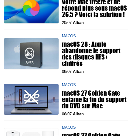
Votre Mac freeze et ne
répond plus sous macOS
26.5 ? Voici la solution !
20/07
Alban
MACOS
macOS 28 : Apple
abandonne le support
des disques HFS+
chiffrés
08/07
Alban
MACOS
macOS 27 Golden Gate
entame la fin du support
du DVD sur Mac
06/07
Alban
MACOS
macOS 27 Golden Gate