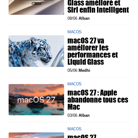
Glass amélioré et
Siri enfin intelligent
08/06
Alban
MACOS
macOS 27 va
améliorer les
performances et
Liquid Glass
05/06
Medhi
MACOS
macOS 27 : Apple
abandonne tous ces
Mac
03/06
Alban
MACOS
macOS 27