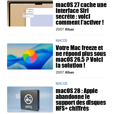
macOS 27 cache une
interface Siri
secrète : voici
comment l’activer !
20/07
Alban
MACOS
Votre Mac freeze et
ne répond plus sous
macOS 26.5 ? Voici
la solution !
20/07
Alban
MACOS
macOS 28 : Apple
abandonne le
support des disques
HFS+ chiffrés