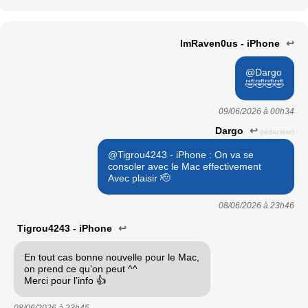
ImRaven0us - iPhone
↩
@Dargo
🤣🤣🤣🤣
09/06/2026 à
00h34
Dargo
↩
(rédacteur)
@Tigrou4243 - iPhone : On va se
consoler avec le Mac effectivement
Avec plaisir 🫡
08/06/2026 à
23h46
Tigrou4243 - iPhone
↩
En tout cas bonne nouvelle pour le Mac,
on prend ce qu’on peut ^^
Merci pour l’info 👍
08/06/2026 à
23h45