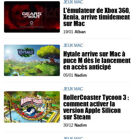
JEUX MAC
L'émulateur de Xbox 360,
Xenia, arrive timidement
sur Mac
19/01
Alban
JEUX MAC
Hytale arrive sur Mac à
puce M dès le lancement
en accès anticipé
05/01
Nadim
JEUX MAC
RollerCoaster Tycoon 3 :
comment activer la
version Apple Silicon
sur Steam
30/12
Nadim
JEUX MAC