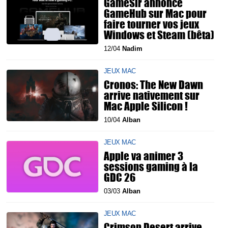
GameSir annonce
GameHub sur Mac pour
faire tourner vos jeux
Windows et Steam (bêta)
12/04
Nadim
JEUX MAC
Cronos: The New Dawn
arrive nativement sur
Mac Apple Silicon !
10/04
Alban
JEUX MAC
Apple va animer 3
sessions gaming à la
GDC 26
03/03
Alban
JEUX MAC
Crimson Desert arrive