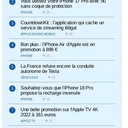
Vous utilisez votre iPhone 17 Pro avec ou
sans coque de protection
IPHONE
💬 34
CountdownKit : l’application qui cache un
service de streaming illégal
APPLICATIONS MOBILE
💬 28
Bon plan : l'iPhone Air d'Apple est en
promotion à 899 €
IPHONE
💬 24
La France refuse encore la conduite
autonome de Tesla
VÉHICULES
💬 19
Souhaitez-vous que l'iPhone 18 Pro
propose la recharge inversée
IPHONE
💬 16
Une belle promotion sur l'Apple TV 4K
2022 à 161 euros
APPLE TV
💬 15