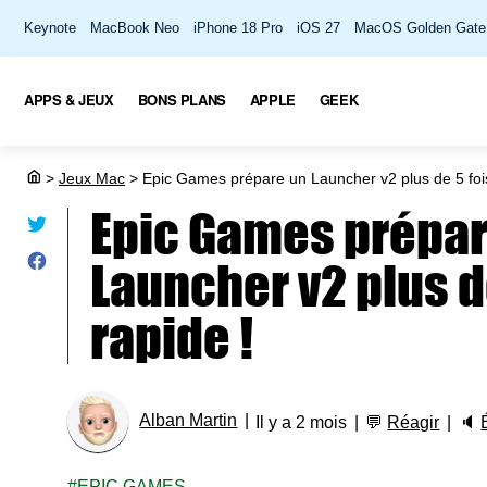
Keynote
MacBook Neo
iPhone 18 Pro
iOS 27
MacOS Golden Gate
APPS & JEUX
BONS PLANS
APPLE
GEEK
>
Jeux Mac
>
Epic Games prépare un Launcher v2 plus de 5 fois
Epic Games prépar
Launcher v2 plus d
rapide !
Alban Martin
Il y a 2 mois
💬
Réagir
🔈
EPIC GAMES