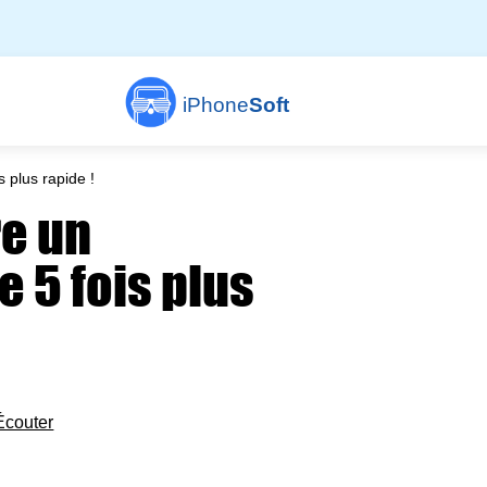
iPhone
Soft
 plus rapide !
e un
e 5 fois plus
Écouter