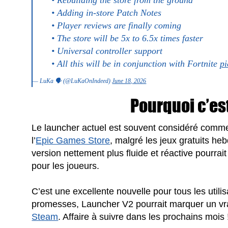
• Adding in-store Patch Notes
• Player reviews are finally coming
• The store will be 5x to 6.5x times faster
• Universal controller support
• All this will be in conjunction with Fortnite
pi
— LuKa 🗣️ (@LuKaOnIndeed)
June 18, 2026
Pourquoi c’es
Le launcher actuel est souvent considéré comme 
l’
Epic Games Store
, malgré les jeux gratuits he
version nettement plus fluide et réactive pourrait
pour les joueurs.
C’est une excellente nouvelle pour tous les utili
promesses, Launcher V2 pourrait marquer un vra
Steam
. Affaire à suivre dans les prochains mois 