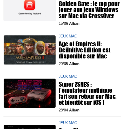
Golden Gate : le top pour
jouer aux jeux Windows
sur Mac via CrossOver
15/06
Alban
JEUX MAC
Age of Empires II:
Definitive Edition est
disponible sur Mac
29/05
Alban
JEUX MAC
Super ZSNES :
l’émulateur mythique
fait son retour sur Mac,
et bientôt sur iOS !
28/04
Alban
JEUX MAC