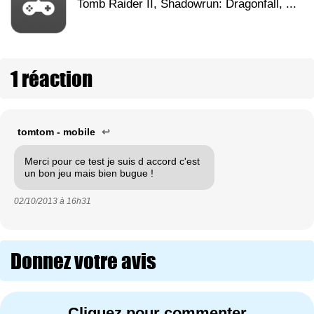
Tomb Raider II, Shadowrun: Dragonfall, ...
1 réaction
tomtom - mobile
↩
Merci pour ce test je suis d accord c'est
un bon jeu mais bien bugue !
02/10/2013 à
16h31
Donnez votre avis
Cliquez pour commenter