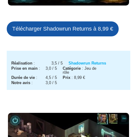
Télécharger Shadowrun Returns à 8,99 €
Réalisation
:
3,5 / 5
Shadowrun Returns
Prise en main
:
3,0 / 5
Catégorie
: Jeu de
rôle
Durée de vie
:
4,5 / 5
Prix
: 8,99 €
Notre avis
:
3,0
/ 5