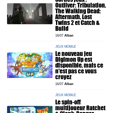
Outliver: Tribulation,
The Walking Dead:
Aftermath, Lost
Twins 2 et Catch &
Build
16/07
Alban
JEUX MOBILE
Le nouveau jeu
Digimon Up est
disponible, mais ce
n'est pas ce vous
croyez
16/07
Alban
JEUX MOBILE
Le spin-off
multijoueur Ratchet