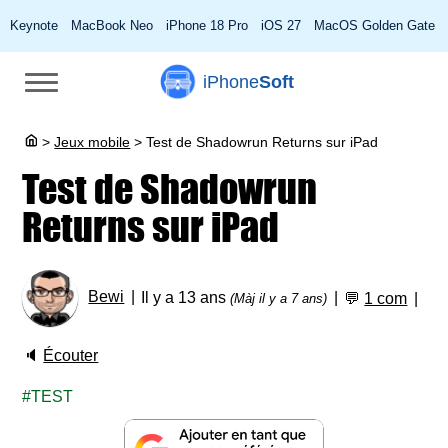
Keynote
MacBook Neo
iPhone 18 Pro
iOS 27
MacOS Golden Gate
iPhone
Soft
>
Jeux mobile
>
Test de Shadowrun Returns sur iPad
Test de Shadowrun
Returns sur iPad
Bewi
Il y a 13 ans
💬
1 com
(Màj il y a 7 ans)
🔈
Écouter
TEST