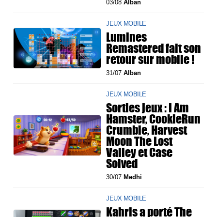
03/08
Alban
JEUX MOBILE
Lumines
Remastered fait son
retour sur mobile !
31/07
Alban
JEUX MOBILE
Sorties jeux : I Am
Hamster, CookieRun
Crumble, Harvest
Moon The Lost
Valley et Case
Solved
30/07
Medhi
JEUX MOBILE
Kahris a porté The