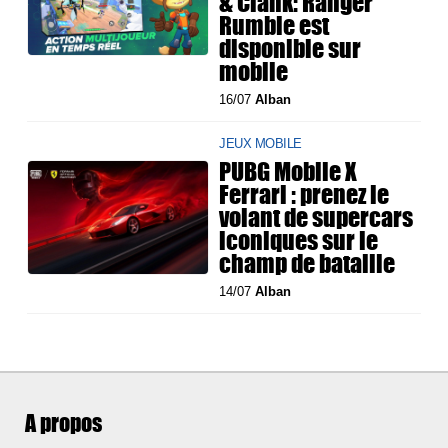
& Clank: Ranger
Rumble est
disponible sur
mobile
16/07
Alban
JEUX MOBILE
PUBG Mobile X
Ferrari : prenez le
volant de supercars
iconiques sur le
champ de bataille
14/07
Alban
A propos