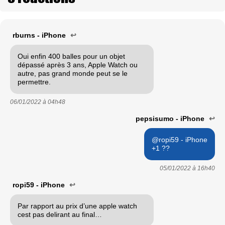
rburns - iPhone
↩
Oui enfin 400 balles pour un objet
dépassé après 3 ans, Apple Watch ou
autre, pas grand monde peut se le
permettre.
06/01/2022 à
04h48
pepsisumo - iPhone
↩
@ropi59 - iPhone
+1 ??
05/01/2022 à
16h40
ropi59 - iPhone
↩
Par rapport au prix d’une apple watch
cest pas delirant au final…