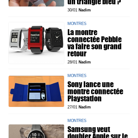
un triangle bleu ?
30/01
Nadim
MONTRES
La montre
connectée Pebble
va faire son grand
retour
28/01
Nadim
MONTRES
Sony lance une
montre connectée
Playstation
27/01
Nadim
MONTRES
Samsung veut
doubler Apple sur le