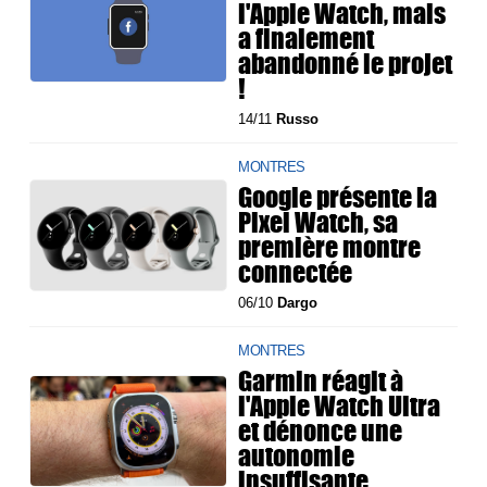
l'Apple Watch, mais
a finalement
abandonné le projet
!
14/11
Russo
MONTRES
Google présente la
Pixel Watch, sa
première montre
connectée
06/10
Dargo
MONTRES
Garmin réagit à
l'Apple Watch Ultra
et dénonce une
autonomie
insuffisante