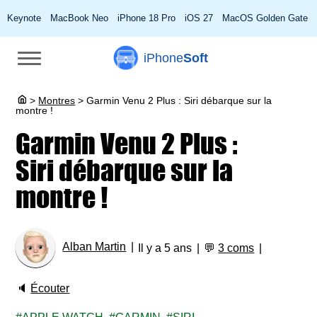
Keynote
MacBook Neo
iPhone 18 Pro
iOS 27
MacOS Golden Gate
iPhone
Soft
>
Montres
>
Garmin Venu 2 Plus : Siri débarque sur la
montre !
Garmin Venu 2 Plus :
Siri débarque sur la
montre !
Alban Martin
Il y a 5 ans
💬
3 coms
🔈
Écouter