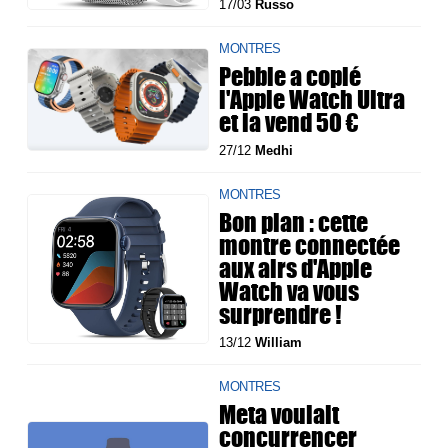
17/03
Russo
MONTRES
Pebble a copié
l'Apple Watch Ultra
et la vend 50 €
27/12
Medhi
MONTRES
Bon plan : cette
montre connectée
aux airs d'Apple
Watch va vous
surprendre !
13/12
William
MONTRES
Meta voulait
concurrencer