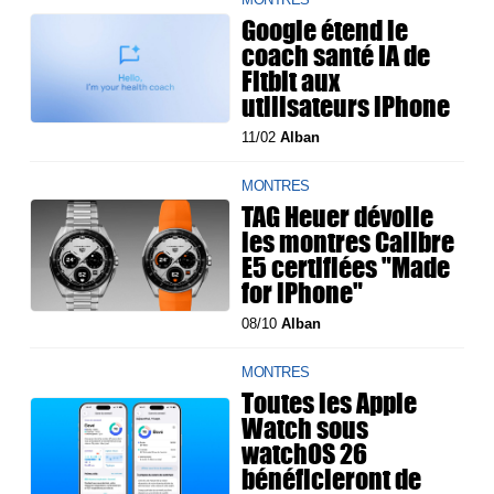
Google étend le
coach santé IA de
Fitbit aux
utilisateurs iPhone
11/02
Alban
MONTRES
TAG Heuer dévoile
les montres Calibre
E5 certifiées "Made
for iPhone"
08/10
Alban
MONTRES
Toutes les Apple
Watch sous
watchOS 26
bénéficieront de