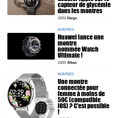
capteur de glycémie
dans les montres
23/01
Dargo
MONTRES
Huawei lance une
montre
nommée Watch
Ultimate !
23/03
Alban
MONTRES
Une montre
connectée pour
femme à moins de
50€ (compatible
iOS) ? C'est possible
!