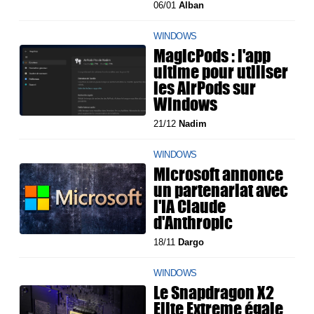
06/01
Alban
WINDOWS
MagicPods : l'app
ultime pour utiliser
les AirPods sur
Windows
21/12
Nadim
WINDOWS
Microsoft annonce
un partenariat avec
l'IA Claude
d'Anthropic
18/11
Dargo
WINDOWS
Le Snapdragon X2
Elite Extreme égale