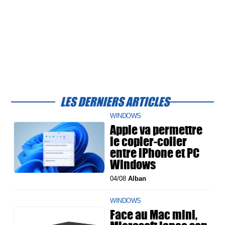
LES DERNIERS ARTICLES
WINDOWS
Apple va permettre
le copier-coller
entre iPhone et PC
Windows
04/08
Alban
WINDOWS
Face au Mac mini,