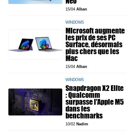
Neo
15/04
Alban
WINDOWS
Microsoft augmente
les prix de ses PC
Surface, désormais
plus chers que les
Mac
15/04
Alban
WINDOWS
Snapdragon X2 Elite
: Qualcomm
surpasse l'Apple M5
dans les
benchmarks
10/02
Nadim