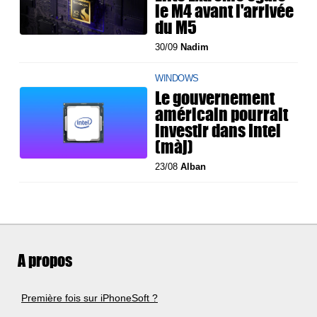
le M4 avant l'arrivée
du M5
30/09
Nadim
WINDOWS
Le gouvernement
américain pourrait
investir dans Intel
(màj)
23/08
Alban
A propos
Première fois sur iPhoneSoft ?