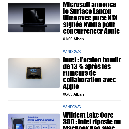
Microsoft annonce
le Surface Laptop
Ultra avec puce N1X
signée Nvidia pour
concurrencer Apple
01/06
Alban
WINDOWS
Intel : l’action bondit
de 13 % après les
rumeurs de
collaboration avec
Apple
06/05
Alban
WINDOWS
Wildcat Lake Core
300 : Intel riposte au
MacBook Neo avec