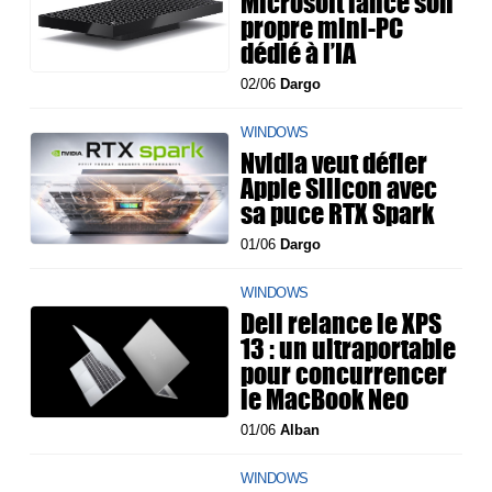
Microsoft lance son
propre mini-PC
dédié à l’IA
02/06
Dargo
WINDOWS
Nvidia veut défier
Apple Silicon avec
sa puce RTX Spark
01/06
Dargo
WINDOWS
Dell relance le XPS
13 : un ultraportable
pour concurrencer
le MacBook Neo
01/06
Alban
WINDOWS