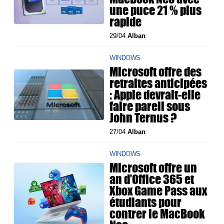
une puce 21 % plus
rapide
29/04
Alban
WINDOWS
Microsoft offre des
retraites anticipées
: Apple devrait-elle
faire pareil sous
John Ternus ?
27/04
Alban
WINDOWS
Microsoft offre un
an d’Office 365 et
Xbox Game Pass aux
étudiants pour
contrer le MacBook