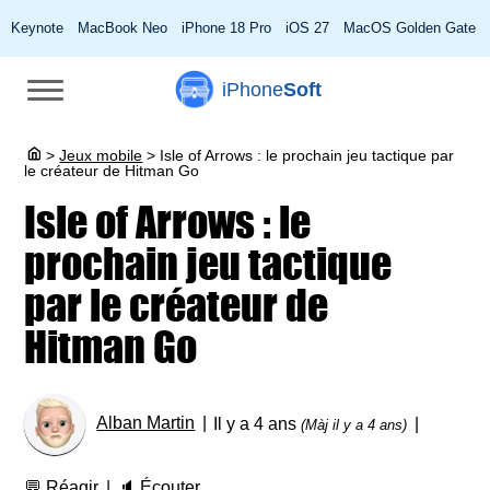
Keynote
MacBook Neo
iPhone 18 Pro
iOS 27
MacOS Golden Gate
iPhone
Soft
>
Jeux mobile
>
Isle of Arrows : le prochain jeu tactique par
le créateur de Hitman Go
Isle of Arrows : le
prochain jeu tactique
par le créateur de
Hitman Go
Alban Martin
Il y a 4 ans
(Màj il y a 4 ans)
💬
Réagir
🔈
Écouter