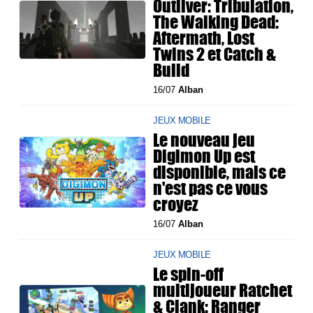
Outliver: Tribulation,
The Walking Dead:
Aftermath, Lost
Twins 2 et Catch &
Build
16/07
Alban
JEUX MOBILE
Le nouveau jeu
Digimon Up est
disponible, mais ce
n'est pas ce vous
croyez
16/07
Alban
JEUX MOBILE
Le spin-off
multijoueur Ratchet
& Clank: Ranger