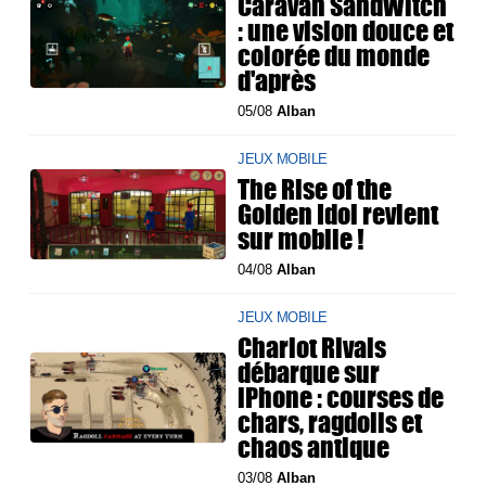
Caravan SandWitch
: une vision douce et
colorée du monde
d'après
05/08
Alban
JEUX MOBILE
The Rise of the
Golden Idol revient
sur mobile !
04/08
Alban
JEUX MOBILE
Chariot Rivals
débarque sur
iPhone : courses de
chars, ragdolls et
chaos antique
03/08
Alban