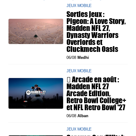
JEUX MOBILE
Sorties jeux :
Pigeon: A Love Story,
Madden NFL 27,
Dynasty Warriors
Overlords et
Cluckmech Oasis
06/08
Medhi
JEUX MOBILE
 Arcade en août :
Madden NFL 27
Arcade Edition,
Retro Bowl College+
et NFL Retro Bowl '27
06/08
Alban
JEUX MOBILE