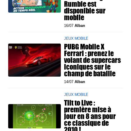
Rumble est
disponible sur
mobile
16/07
Alban
JEUX MOBILE
PUBG Mobile X
Ferrari : prenez le
volant de supercars
iconiques sur le
champ de bataille
14/07
Alban
JEUX MOBILE
Tilt to Live :
première mise à
jour en 8 ans pour
ce classique de
2010 !