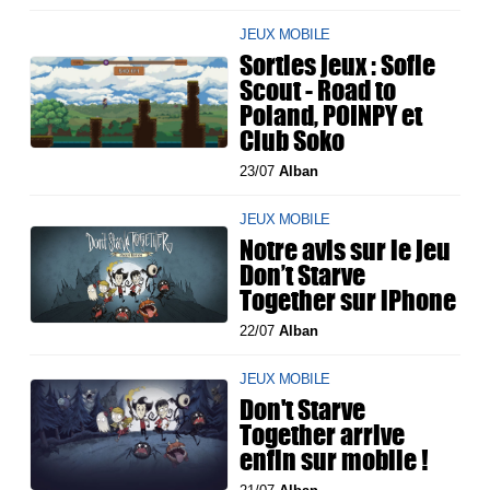
JEUX MOBILE
Sorties jeux : Sofie
Scout - Road to
Poland, POINPY et
Club Soko
23/07
Alban
JEUX MOBILE
Notre avis sur le jeu
Don’t Starve
Together sur iPhone
22/07
Alban
JEUX MOBILE
Don't Starve
Together arrive
enfin sur mobile !