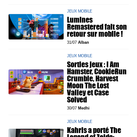
JEUX MOBILE
Lumines
Remastered fait son
retour sur mobile !
31/07
Alban
JEUX MOBILE
Sorties jeux : I Am
Hamster, CookieRun
Crumble, Harvest
Moon The Lost
Valley et Case
Solved
30/07
Medhi
JEUX MOBILE
Kahris a porté The
Legend of Zelda: