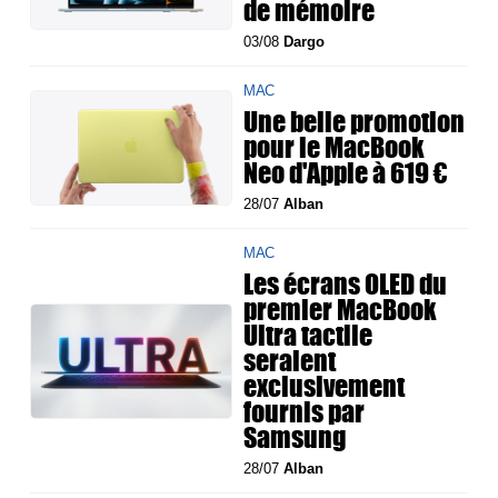
de mémoire
03/08
Dargo
MAC
Une belle promotion
pour le MacBook
Neo d'Apple à 619 €
28/07
Alban
MAC
Les écrans OLED du
premier MacBook
Ultra tactile
seraient
exclusivement
fournis par
Samsung
28/07
Alban