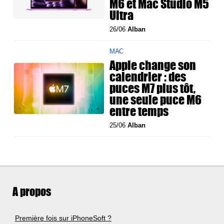
M6 et Mac Studio M5
Ultra
26/06
Alban
MAC
Apple change son
calendrier : des
puces M7 plus tôt,
une seule puce M6
entre temps
25/06
Alban
A propos
Première fois sur iPhoneSoft ?