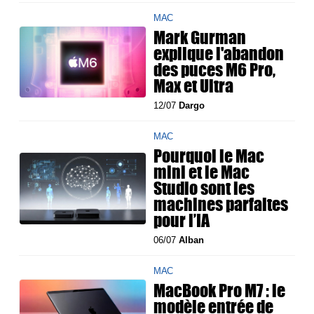
MAC
Mark Gurman
explique l'abandon
des puces M6 Pro,
Max et Ultra
12/07
Dargo
MAC
Pourquoi le Mac
mini et le Mac
Studio sont les
machines parfaites
pour l’IA
06/07
Alban
MAC
MacBook Pro M7 : le
modèle entrée de