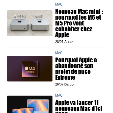
MAC
Nouveau Mac mini :
pourquoi les M6 et
M5 Pro vont
cohabiter chez
Apple
28/07
Alban
MAC
Pourquoi Apple a
abandonné son
projet de puce
Extreme
26/07
Dargo
MAC
Apple va lancer 11
nouveaux Mac d’ici