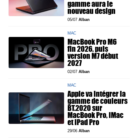
gamme aura le
nouveau design
05/07
Alban
MAC
MacBook Pro M6
fin 2026, puis
version M7 début
2027
02/07
Alban
MAC
Apple va intégrer la
gamme de couleurs
BT.2020 sur
MacBook Pro, iMac
et iPad Pro
29/06
Alban