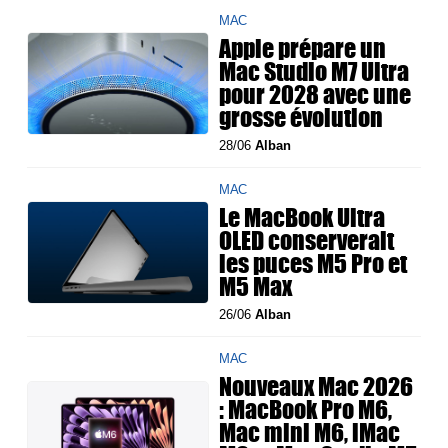
MAC
Apple prépare un
Mac Studio M7 Ultra
pour 2028 avec une
grosse évolution
28/06
Alban
MAC
Le MacBook Ultra
OLED conserverait
les puces M5 Pro et
M5 Max
26/06
Alban
MAC
Nouveaux Mac 2026
: MacBook Pro M6,
Mac mini M6, iMac