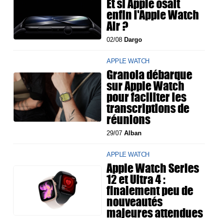
Et si Apple osait
enfin l'Apple Watch
Air ?
02/08
Dargo
APPLE WATCH
Granola débarque
sur Apple Watch
pour faciliter les
transcriptions de
réunions
29/07
Alban
APPLE WATCH
Apple Watch Series
12 et Ultra 4 :
finalement peu de
nouveautés
majeures attendues