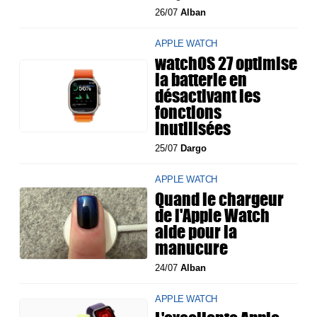
26/07
Alban
APPLE WATCH
watchOS 27 optimise
la batterie en
désactivant les
fonctions
inutilisées
25/07
Dargo
APPLE WATCH
Quand le chargeur
de l'Apple Watch
aide pour la
manucure
24/07
Alban
APPLE WATCH