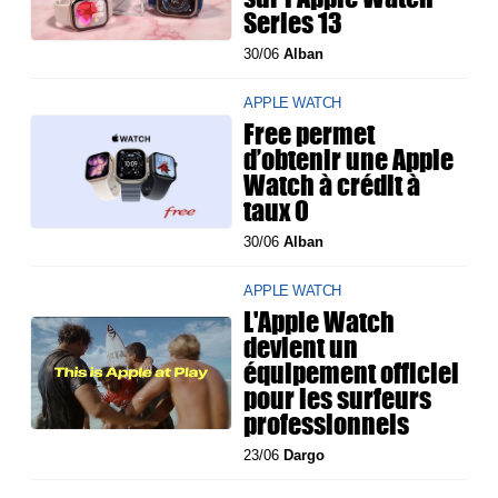
Series 13
30/06
Alban
APPLE WATCH
Free permet
d’obtenir une Apple
Watch à crédit à
taux 0
30/06
Alban
APPLE WATCH
L'Apple Watch
devient un
équipement officiel
pour les surfeurs
professionnels
23/06
Dargo