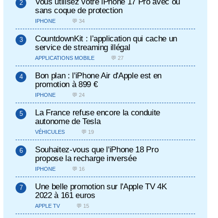
Vous utilisez votre iPhone 17 Pro avec ou
sans coque de protection
IPHONE
💬 34
CountdownKit : l’application qui cache un
service de streaming illégal
APPLICATIONS MOBILE
💬 27
Bon plan : l'iPhone Air d'Apple est en
promotion à 899 €
IPHONE
💬 24
La France refuse encore la conduite
autonome de Tesla
VÉHICULES
💬 19
Souhaitez-vous que l'iPhone 18 Pro
propose la recharge inversée
IPHONE
💬 16
Une belle promotion sur l'Apple TV 4K
2022 à 161 euros
APPLE TV
💬 15