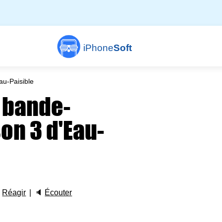
iPhone
Soft
au-Paisible
a bande-
on 3 d'Eau-

Réagir
🔈
Écouter