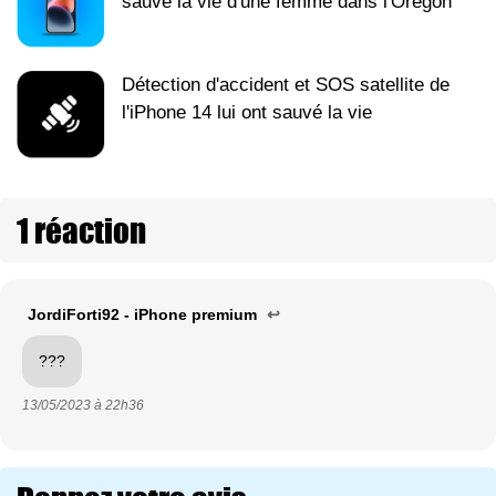
sauvé la vie d'une femme dans l'Oregon
Détection d'accident et SOS satellite de
l'iPhone 14 lui ont sauvé la vie
1 réaction
JordiForti92 - iPhone premium
↩
???
13/05/2023 à
22h36