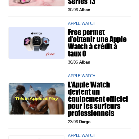
Series 13
30/06
Alban
APPLE WATCH
Free permet
d’obtenir une Apple
Watch à crédit à
taux 0
30/06
Alban
APPLE WATCH
L'Apple Watch
devient un
équipement officiel
pour les surfeurs
professionnels
23/06
Dargo
APPLE WATCH