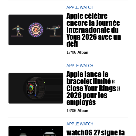
APPLE WATCH
Apple célèbre
encore la Journée
Internationale du
Yoga 2026 avec un
défi
17/06
Alban
APPLE WATCH
Apple lance le
bracelet limité «
Close Your Rings »
2026 pour les
employés
13/06
Alban
APPLE WATCH
watchOS 27 signe la