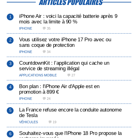
ARTICLES POPULAIRES
iPhone Air : voici la capacité batterie après 9
mois avec la limite à 90 %
IPHONE
💬 35
Vous utilisez votre iPhone 17 Pro avec ou
sans coque de protection
IPHONE
💬 34
CountdownKit : l’application qui cache un
service de streaming illégal
APPLICATIONS MOBILE
💬 27
Bon plan : l'iPhone Air d'Apple est en
promotion à 899 €
IPHONE
💬 24
La France refuse encore la conduite autonome
de Tesla
VÉHICULES
💬 19
Souhaitez-vous que l'iPhone 18 Pro propose la