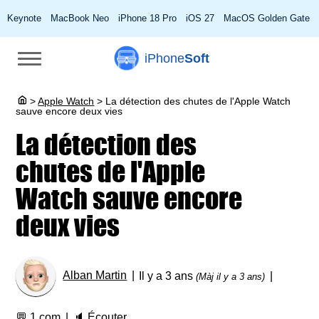
Keynote
MacBook Neo
iPhone 18 Pro
iOS 27
MacOS Golden Gate
iPhone
Soft
>
Apple Watch
>
La détection des chutes de l'Apple Watch
sauve encore deux vies
La détection des
chutes de l'Apple
Watch sauve encore
deux vies
Alban Martin
Il y a 3 ans
(Màj il y a 3 ans)
💬
1 com
🔈
Écouter