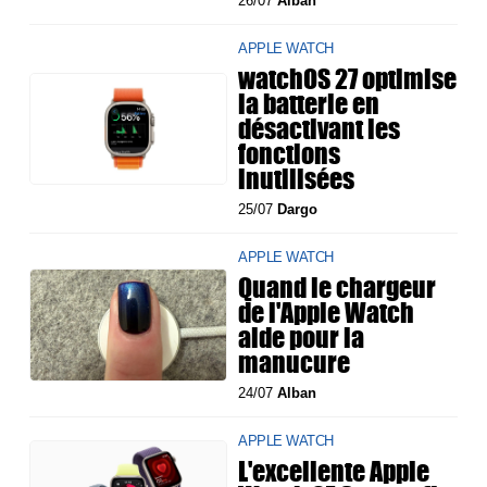
26/07
Alban
APPLE WATCH
watchOS 27 optimise
la batterie en
désactivant les
fonctions
inutilisées
25/07
Dargo
APPLE WATCH
Quand le chargeur
de l'Apple Watch
aide pour la
manucure
24/07
Alban
APPLE WATCH
L'excellente Apple