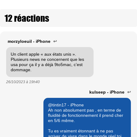
12 réactions
morzyloeuil - iPhone
↩
Un client apple « aux états unis ».
Plusieurs news ne concernent que les
usa pour ça il y a déjà 9to5mac, c’est
dommage.
26/10/2023 à
19h40
kulseep - iPhone
↩
@tintin17 - iPhone
Ah non absolument pas , en terme de
fluidité de fonctionnement il prend cher
en 5/6 même.
Tu es vraiment étonnant à ne pas
arriver de vivre dans le monde réel toi