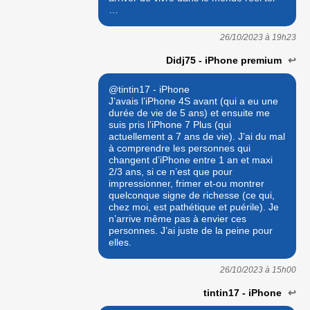
…
26/10/2023 à
19h23
Didj75 - iPhone premium
↩
@tintin17 - iPhone
J’avais l’iPhone 4S avant (qui a eu une
durée de vie de 5 ans) et ensuite me
suis pris l’iPhone 7 Plus (qui
actuellement a 7 ans de vie). J’ai du mal
à comprendre les personnes qui
changent d’iPhone entre 1 an et maxi
2/3 ans, si ce n’est que pour
impressionner, frimer et-ou montrer
quelconque signe de richesse (ce qui,
chez moi, est pathétique et puérile). Je
n’arrive même pas à envier ces
personnes. J’ai juste de la peine pour
elles.
26/10/2023 à
15h00
tintin17 - iPhone
↩