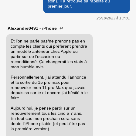
soin). Il a retrouvé sa rapidité du
premier jour.
26/10/2023 à
13h01
Alexandre0491 - iPhone
↩
Et l’on ne parle pas/ne prenons pas en
compte les clients qui préfèrent prendre
un modèle antérieur chez Apple ou
partir sur de l’occasion ou
reconditionné. Ça changerait les stats à
mon humble avis.
Personnellement, j’ai attendu l’annonce
et la sortie du 15 pro max pour
renouveler mon 11 pro Max que j’avais
depuis sa sortie et encore j’ai hésité à le
faire.
Aujourd’hui, je pense partir sur un
renouvellement tous les cinq à 7 ans.
En tout cas mon prochain sera sans
doute l’iPhone pliable (et peut-être pas
la première version).