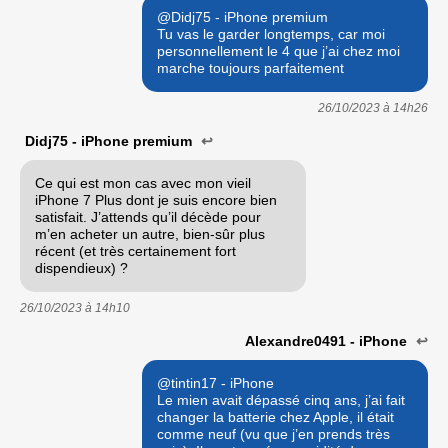
@Didj75 - iPhone premium
Tu vas le garder longtemps, car moi
personnellement le 4 que j’ai chez moi
marche toujours parfaitement
26/10/2023 à
14h26
Didj75 - iPhone premium
↩
Ce qui est mon cas avec mon vieil
iPhone 7 Plus dont je suis encore bien
satisfait. J’attends qu’il décède pour
m’en acheter un autre, bien-sûr plus
récent (et très certainement fort
dispendieux) ?
26/10/2023 à
14h10
Alexandre0491 - iPhone
↩
@tintin17 - iPhone
Le mien avait dépassé cinq ans, j’ai fait
changer la batterie chez Apple, il était
comme neuf (vu que j’en prends très