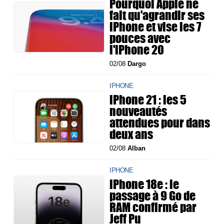
Pourquoi Apple ne
fait qu'agrandir ses
iPhone et vise les 7
pouces avec
l'iPhone 20
02/08
Dargo
IPHONE
iPhone 21 : les 5
nouveautés
attendues pour dans
deux ans
02/08
Alban
IPHONE
iPhone 18e : le
passage à 9 Go de
RAM confirmé par
Jeff Pu