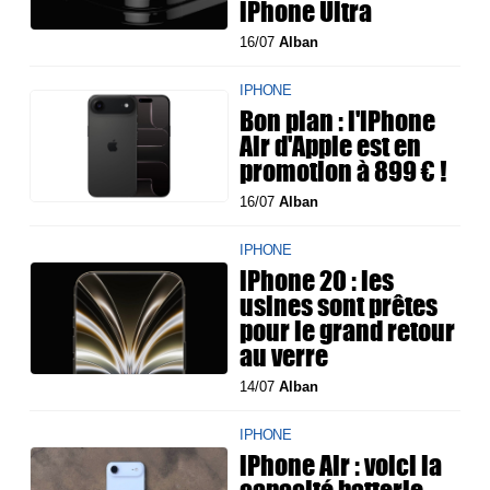
iPhone Ultra
16/07
Alban
IPHONE
Bon plan : l'iPhone
Air d'Apple est en
promotion à 899 € !
16/07
Alban
IPHONE
iPhone 20 : les
usines sont prêtes
pour le grand retour
au verre
14/07
Alban
IPHONE
iPhone Air : voici la
capacité batterie