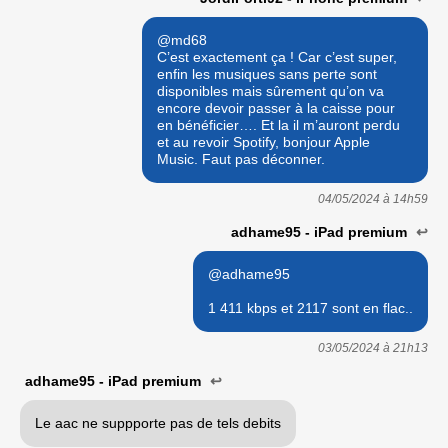
@md68
C’est exactement ça ! Car c’est super,
enfin les musiques sans perte sont
disponibles mais sûrement qu’on va
encore devoir passer à la caisse pour
en bénéficier…. Et la il m’auront perdu
et au revoir Spotify, bonjour Apple
Music. Faut pas déconner.
04/05/2024 à
14h59
adhame95 - iPad premium
↩
@adhame95
1 411 kbps et 2117 sont en flac..
03/05/2024 à
21h13
adhame95 - iPad premium
↩
Le aac ne suppporte pas de tels debits