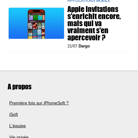
APPLICATIONS MOBILE
Apple Invitations
s'enrichit encore,
mais qui va
vraiment s'en
apercevoir ?
21/07
Dargo
A propos
Première fois sur iPhoneSoft ?
iSoft
L'équipe
Vie privée