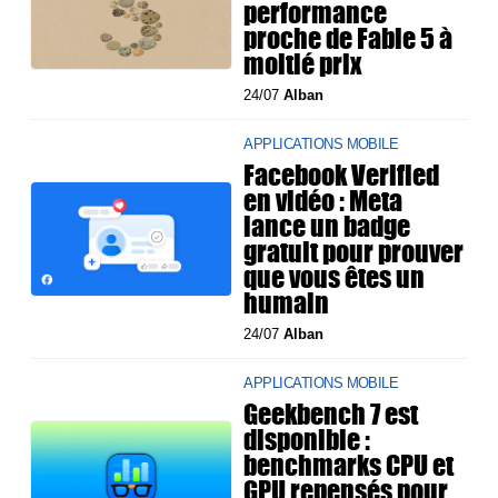
performance
proche de Fable 5 à
moitié prix
24/07
Alban
APPLICATIONS MOBILE
Facebook Verified
en vidéo : Meta
lance un badge
gratuit pour prouver
que vous êtes un
humain
24/07
Alban
APPLICATIONS MOBILE
Geekbench 7 est
disponible :
benchmarks CPU et
GPU repensés pour