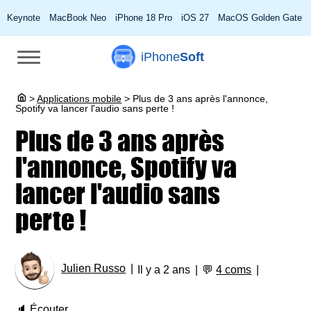
Keynote
MacBook Neo
iPhone 18 Pro
iOS 27
MacOS Golden Gate
iPhone
Soft
>
Applications mobile
>
Plus de 3 ans après l'annonce,
Spotify va lancer l'audio sans perte !
Plus de 3 ans après
l'annonce, Spotify va
lancer l'audio sans
perte !
Julien Russo
Il y a 2 ans
💬
4 coms
🔈
Écouter