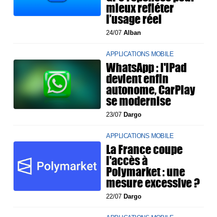
mieux refléter
l’usage réel
24/07
Alban
APPLICATIONS MOBILE
WhatsApp : l'iPad
devient enfin
autonome, CarPlay
se modernise
23/07
Dargo
APPLICATIONS MOBILE
La France coupe
l'accès à
Polymarket : une
mesure excessive ?
22/07
Dargo