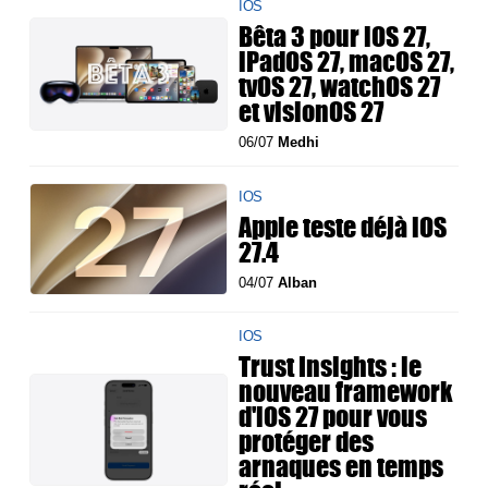
IOS
Bêta 3 pour iOS 27,
iPadOS 27, macOS 27,
tvOS 27, watchOS 27
et visionOS 27
06/07
Medhi
IOS
Apple teste déjà iOS
27.4
04/07
Alban
IOS
Trust Insights : le
nouveau framework
d'iOS 27 pour vous
protéger des
arnaques en temps