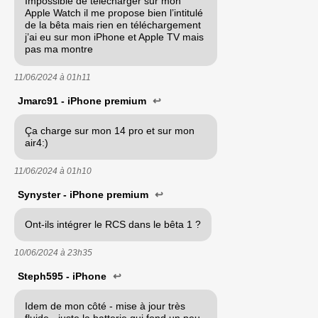
Impossible de télécharger sur mon
Apple Watch il me propose bien l’intitulé
de la bêta mais rien en téléchargement
j’ai eu sur mon iPhone et Apple TV mais
pas ma montre
11/06/2024 à
01h11
Jmarc91 - iPhone premium
↩
Ça charge sur mon 14 pro et sur mon
air4:)
11/06/2024 à
01h10
Synyster - iPhone premium
↩
Ont-ils intégrer le RCS dans le bêta 1 ?
10/06/2024 à
23h35
Steph595 - iPhone
↩
Idem de mon côté - mise à jour très
fluide - juste la batterie qui fond un peu