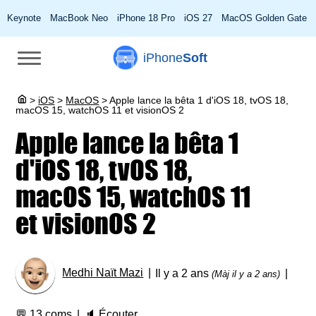
Keynote
MacBook Neo
iPhone 18 Pro
iOS 27
MacOS Golden Gate
iPhone
Soft
>
iOS
>
MacOS
>
Apple lance la bêta 1 d'iOS 18, tvOS 18,
macOS 15, watchOS 11 et visionOS 2
Apple lance la bêta 1
d'iOS 18, tvOS 18,
macOS 15, watchOS 11
et visionOS 2
Medhi Naït Mazi
Il y a 2 ans
(Màj il y a 2 ans)
💬
13 coms
🔈
Écouter