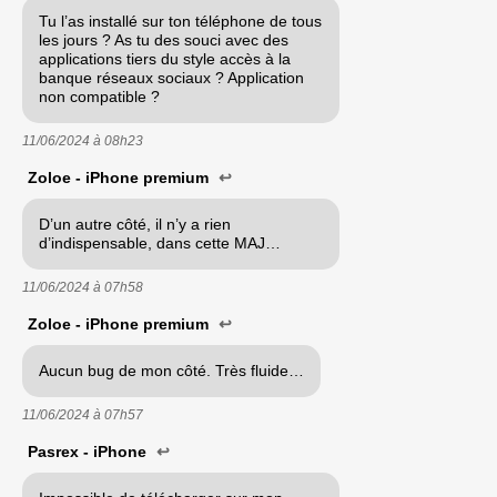
Tu l’as installé sur ton téléphone de tous
les jours ? As tu des souci avec des
applications tiers du style accès à la
banque réseaux sociaux ? Application
non compatible ?
11/06/2024 à
08h23
Zoloe - iPhone premium
↩
D’un autre côté, il n’y a rien
d’indispensable, dans cette MAJ…
11/06/2024 à
07h58
Zoloe - iPhone premium
↩
Aucun bug de mon côté. Très fluide…
11/06/2024 à
07h57
Pasrex - iPhone
↩