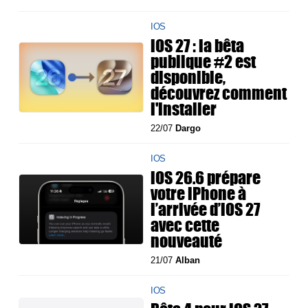
IOS
iOS 27 : la bêta
publique #2 est
disponible,
découvrez comment
l'installer
22/07
Dargo
IOS
iOS 26.6 prépare
votre iPhone à
l’arrivée d’iOS 27
avec cette
nouveauté
21/07
Alban
IOS