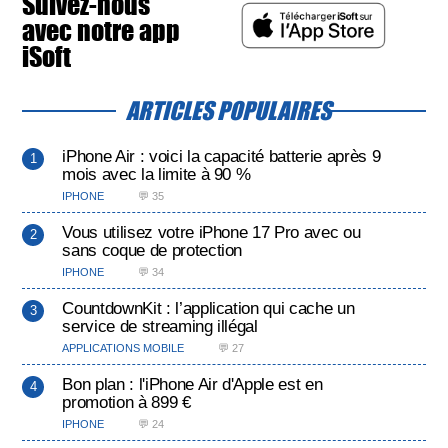
Suivez-nous
avec notre app
iSoft
ARTICLES POPULAIRES
iPhone Air : voici la capacité batterie après 9
mois avec la limite à 90 %
IPHONE
💬 35
Vous utilisez votre iPhone 17 Pro avec ou
sans coque de protection
IPHONE
💬 34
CountdownKit : l’application qui cache un
service de streaming illégal
APPLICATIONS MOBILE
💬 27
Bon plan : l'iPhone Air d'Apple est en
promotion à 899 €
IPHONE
💬 24