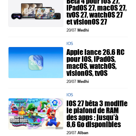
Bêta 4 pour iOS 27,
iPadOS 27, macOS 27,
tvOS 27, watchOS 27
et visionOS 27
20/07
Medhi
IOS
Apple lance 26.6 RC
pour iOS, iPadOS,
macOS, watchOS,
visionOS, tvOS
20/07
Medhi
IOS
iOS 27 bêta 3 modifie
le plafond de RAM
des apps : jusqu’à
8,6 Go disponibles
20/07
Alban