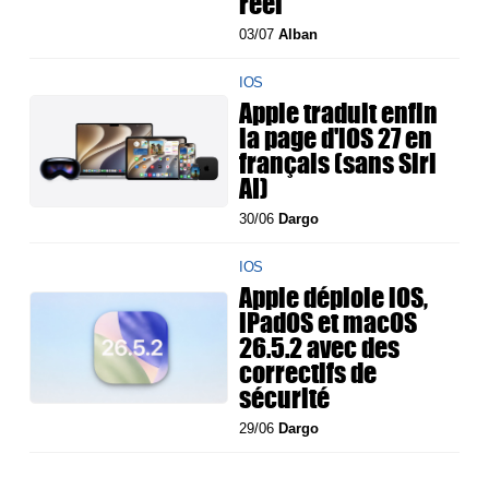
réel
03/07
Alban
IOS
Apple traduit enfin
la page d'iOS 27 en
français (sans Siri
AI)
30/06
Dargo
IOS
Apple déploie iOS,
iPadOS et macOS
26.5.2 avec des
correctifs de
sécurité
29/06
Dargo