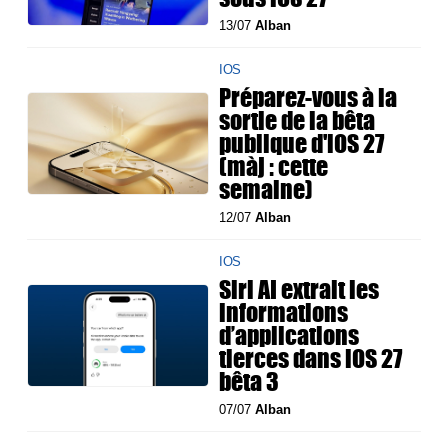
13/07
Alban
IOS
Préparez-vous à la
sortie de la bêta
publique d'iOS 27
(màj : cette
semaine)
12/07
Alban
IOS
Siri AI extrait les
informations
d’applications
tierces dans iOS 27
bêta 3
07/07
Alban