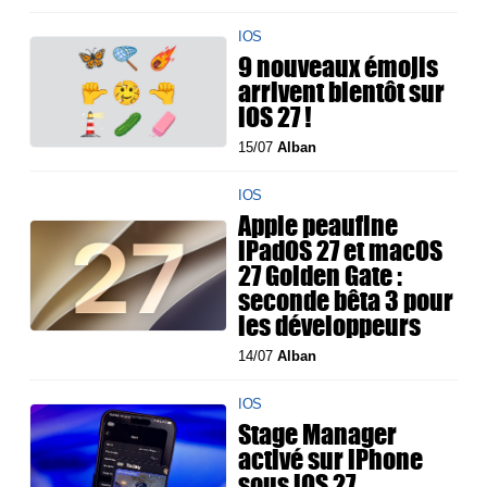
IOS
9 nouveaux émojis
arrivent bientôt sur
iOS 27 !
15/07
Alban
IOS
Apple peaufine
iPadOS 27 et macOS
27 Golden Gate :
seconde bêta 3 pour
les développeurs
14/07
Alban
IOS
Stage Manager
activé sur iPhone
sous iOS 27