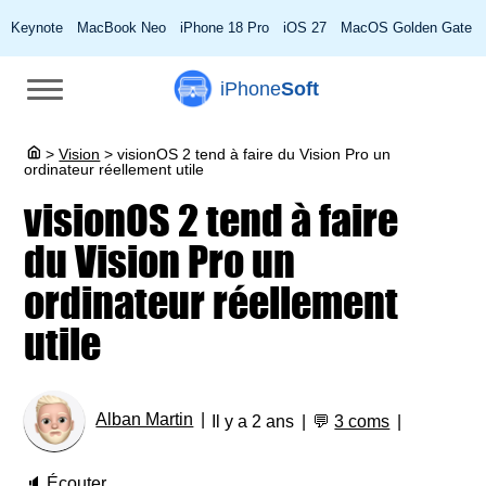
Keynote
MacBook Neo
iPhone 18 Pro
iOS 27
MacOS Golden Gate
iPhone
Soft
>
Vision
>
visionOS 2 tend à faire du Vision Pro un
ordinateur réellement utile
visionOS 2 tend à faire
du Vision Pro un
ordinateur réellement
utile
Alban Martin
Il y a 2 ans
💬
3 coms
🔈
Écouter