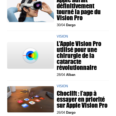
définitivement
tourné la page du
Vision Pro
30/04
Dargo
VISION
L'Apple Vision Pro
utilisé pour une
chirurgie de la
cataracte
révolutionnaire
28/04
Alban
VISION
Choclift : l’app à
essayer en priorité
sur Apple Vision Pro
26/04
Dargo