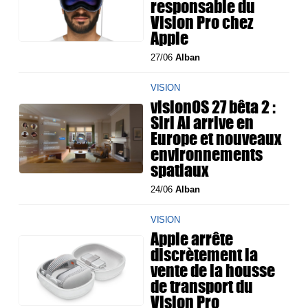
responsable du
Vision Pro chez
Apple
27/06
Alban
VISION
visionOS 27 bêta 2 :
Siri AI arrive en
Europe et nouveaux
environnements
spatiaux
24/06
Alban
VISION
Apple arrête
discrètement la
vente de la housse
de transport du
Vision Pro