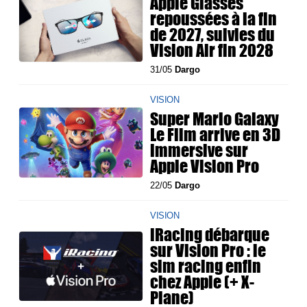
Apple Glasses
repoussées à la fin
de 2027, suivies du
Vision Air fin 2028
31/05
Dargo
VISION
Super Mario Galaxy
Le Film arrive en 3D
immersive sur
Apple Vision Pro
22/05
Dargo
VISION
iRacing débarque
sur Vision Pro : le
sim racing enfin
chez Apple (+ X-
Plane)