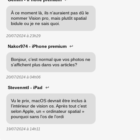
À ce moment là, ils n’auraient pas dû le
nommer Vision pro, mais plutôt spatial
bidule ou je ne sais quoi.
20/07/2024 à
23h29
Nakor974 - iPhone premium
↩
Bonjour, c’est normal que vos photos ne
s’affichent plus dans vos articles?
20/07/2024 à
04h06
Stevenmtl - iPad
↩
Vu le prix, macOS devrait être inclus à
l’intérieur de vision os. Après tout c’est
selon Apple, un « ordinateur spatial »
pourquoi sans l’os de l’ordi
19/07/2024 à
14h11