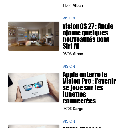
11/06
Alban
VISION
visionOS 27 : Apple
ajoute quelques
nouveautés dont
Siri AI
08/06
Alban
VISION
Apple enterre le
Vision Pro : l’avenir
se joue sur les
lunettes
connectées
03/06
Dargo
VISION