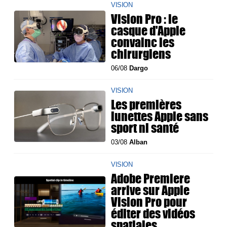
VISION
Vision Pro : le
casque d'Apple
convainc les
chirurgiens
06/08
Dargo
VISION
Les premières
lunettes Apple sans
sport ni santé
03/08
Alban
VISION
Adobe Premiere
arrive sur Apple
Vision Pro pour
éditer des vidéos
spatiales