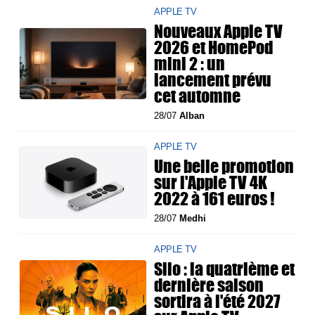
APPLE TV
Nouveaux Apple TV
2026 et HomePod
mini 2 : un
lancement prévu
cet automne
28/07
Alban
APPLE TV
Une belle promotion
sur l'Apple TV 4K
2022 à 161 euros !
28/07
Medhi
APPLE TV
Silo : la quatrième et
dernière saison
sortira à l'été 2027