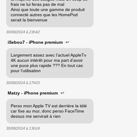
frais ne lui feras pas de mal
Ainsi que toute une gamme de produit
connecté autres que les HomePod
serait la bienvenue
30/08/2024 à
23h42
iSebou7 - iPhone premium
↩
Largement assez avec l’actuel AppleTv
4K aucun intérêt pour ma part d’avoir
une puce plus rapide ??? En tout cas
pour l’utilisation
30/08/2024 à
17h03
Matzy - iPhone premium
↩
Perso mon Apple TV est derrière la télé
car fixe au mur, donc perso FaceTime
dessus me servirait à rien
30/08/2024 à
13h24