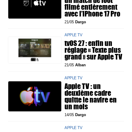
un match de foot
filmé entièrement
avec l’iPhone 17 Pro
21/05
Dargo
APPLE TV
tvOS 27 : enfin un
réglage « Texte plus
grand » sur Apple TV
21/05
Alban
APPLE TV
Apple TV : un
deuxième cadre
quitte le navire en
un mois
14/05
Dargo
APPLE TV