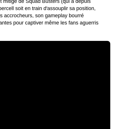
ent mitigé de Squad Busters (qui a depuis
rcell soit en train d'assouplir sa position,
es accrocheurs, son gameplay bourré
antes pour captiver même les fans aguerris