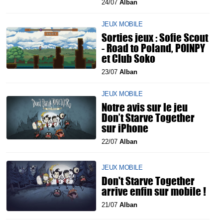
24/07
Alban
JEUX MOBILE
Sorties jeux : Sofie Scout
- Road to Poland, POINPY
et Club Soko
23/07
Alban
JEUX MOBILE
Notre avis sur le jeu
Don’t Starve Together
sur iPhone
22/07
Alban
JEUX MOBILE
Don't Starve Together
arrive enfin sur mobile !
21/07
Alban