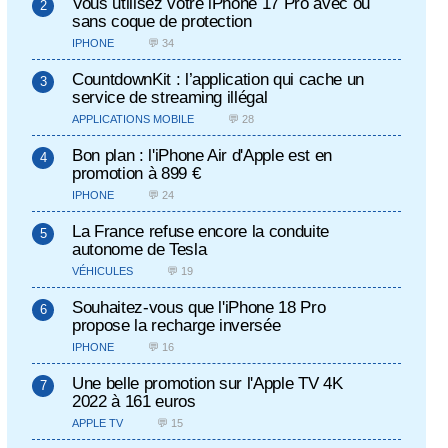
Vous utilisez votre iPhone 17 Pro avec ou
sans coque de protection
IPHONE
💬 34
CountdownKit : l’application qui cache un
service de streaming illégal
APPLICATIONS MOBILE
💬 28
Bon plan : l'iPhone Air d'Apple est en
promotion à 899 €
IPHONE
💬 24
La France refuse encore la conduite
autonome de Tesla
VÉHICULES
💬 19
Souhaitez-vous que l'iPhone 18 Pro
propose la recharge inversée
IPHONE
💬 16
Une belle promotion sur l'Apple TV 4K
2022 à 161 euros
APPLE TV
💬 15