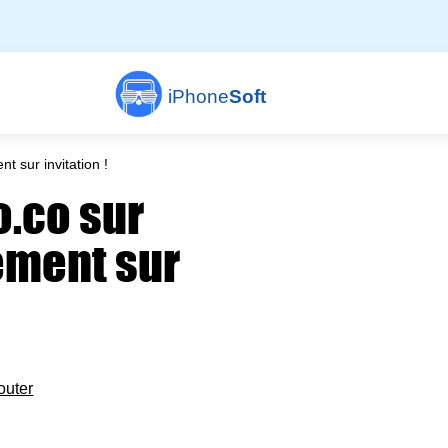
iPhone
Soft
 sur invitation !
o.co sur
ement sur
outer