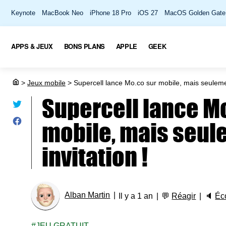
Keynote
MacBook Neo
iPhone 18 Pro
iOS 27
MacOS Golden Gate
APPS & JEUX
BONS PLANS
APPLE
GEEK
>
Jeux mobile
>
Supercell lance Mo.co sur mobile, mais seulement
Supercell lance M
mobile, mais seul
invitation !
Alban Martin
Il y a 1 an
💬
Réagir
🔈
Éc
JEU GRATUIT