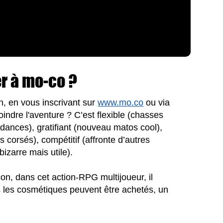
r à mo-co ?
on, en vous inscrivant sur
www.mo.co
ou via
indre l'aventure ? C’est flexible (chasses
ndances), gratifiant (nouveau matos cool),
s corsés), compétitif (affronte d’autres
izarre mais utile).
çon, dans cet action-RPG multijoueur, il
ls les cosmétiques peuvent être achetés, un