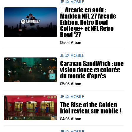
JEUX MOBILE
 Arcade en août :
Madden NFL 27 Arcade
Edition, Retro Bowl
College+ et NFL Retro
Bowl '27
06/08
Alban
JEUX MOBILE
Caravan SandWitch : une
vision douce et colorée
du monde d'après
05/08
Alban
JEUX MOBILE
The Rise of the Golden
Idol revient sur mobile !
04/08
Alban
JEUX MOBILE