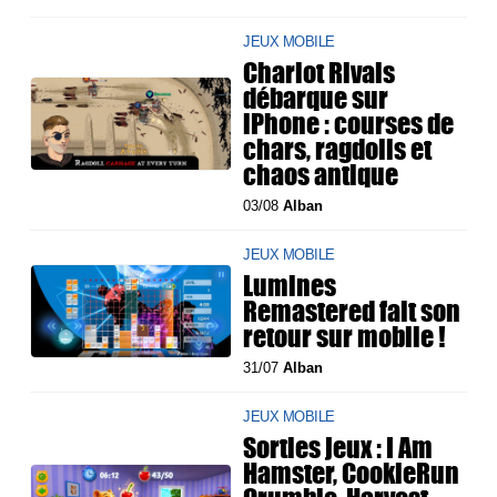
JEUX MOBILE
Chariot Rivals
débarque sur
iPhone : courses de
chars, ragdolls et
chaos antique
03/08
Alban
JEUX MOBILE
Lumines
Remastered fait son
retour sur mobile !
31/07
Alban
JEUX MOBILE
Sorties jeux : I Am
Hamster, CookieRun