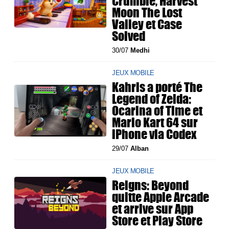
Crumble, Harvest
Moon The Lost
Valley et Case
Solved
30/07
Medhi
JEUX MOBILE
Kahris a porté The
Legend of Zelda:
Ocarina of Time et
Mario Kart 64 sur
iPhone via Codex
29/07
Alban
JEUX MOBILE
Reigns: Beyond
quitte Apple Arcade
et arrive sur App
Store et Play Store