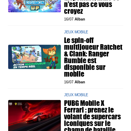
n'est pas ce vous
croyez
16/07
Alban
JEUX MOBILE
Le spin-off
multijoueur Ratchet
& Clank: Ranger
Rumble est
disponible sur
mobile
16/07
Alban
JEUX MOBILE
PUBG Mobile X
Ferrari : prenez le
volant de supercars
iconiques sur le
champ de bataille