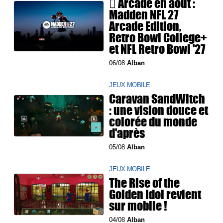
 Arcade en août :
Madden NFL 27
Arcade Edition,
Retro Bowl College+
et NFL Retro Bowl '27
06/08
Alban
JEUX MOBILE
Caravan SandWitch
: une vision douce et
colorée du monde
d'après
05/08
Alban
JEUX MOBILE
The Rise of the
Golden Idol revient
sur mobile !
04/08
Alban