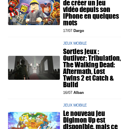
de créer un jeu
vidéo depuis son
iPhone en quelques
mots
17/07
Dargo
JEUX MOBILE
Sorties jeux :
Outliver: Tribulation,
The Walking Dead:
Aftermath, Lost
Twins 2 et Catch &
Build
16/07
Alban
JEUX MOBILE
Le nouveau jeu
Digimon Up est
disponible, mais ce