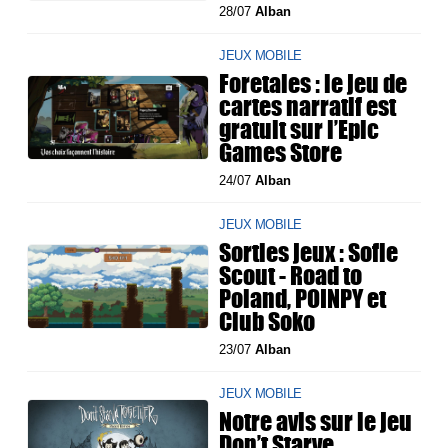
28/07
Alban
JEUX MOBILE
Foretales : le jeu de
cartes narratif est
gratuit sur l’Epic
Games Store
24/07
Alban
JEUX MOBILE
Sorties jeux : Sofie
Scout - Road to
Poland, POINPY et
Club Soko
23/07
Alban
JEUX MOBILE
Notre avis sur le jeu
Don’t Starve