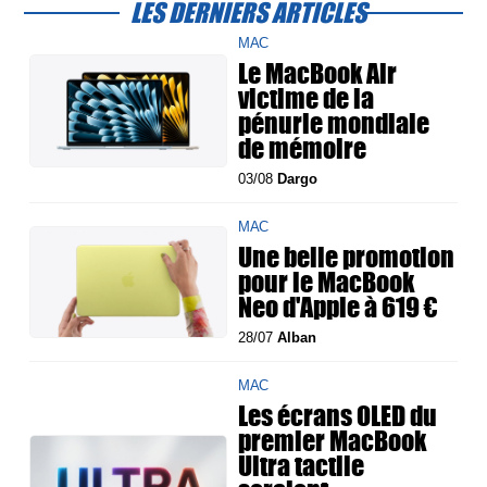
LES DERNIERS ARTICLES
MAC
Le MacBook Air
victime de la
pénurie mondiale
de mémoire
03/08
Dargo
MAC
Une belle promotion
pour le MacBook
Neo d'Apple à 619 €
28/07
Alban
MAC
Les écrans OLED du
premier MacBook
Ultra tactile