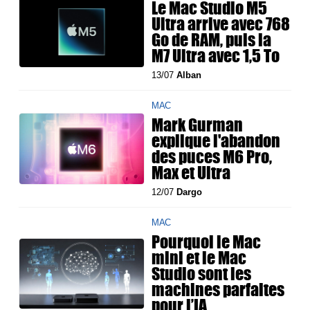
Le Mac Studio M5
Ultra arrive avec 768
Go de RAM, puis la
M7 Ultra avec 1,5 To
13/07
Alban
MAC
Mark Gurman
explique l'abandon
des puces M6 Pro,
Max et Ultra
12/07
Dargo
MAC
Pourquoi le Mac
mini et le Mac
Studio sont les
machines parfaites
pour l’IA