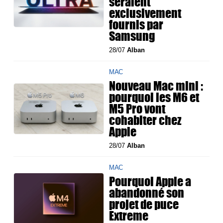
seraient
exclusivement
fournis par
Samsung
28/07
Alban
MAC
Nouveau Mac mini :
pourquoi les M6 et
M5 Pro vont
cohabiter chez
Apple
28/07
Alban
MAC
Pourquoi Apple a
abandonné son
projet de puce
Extreme