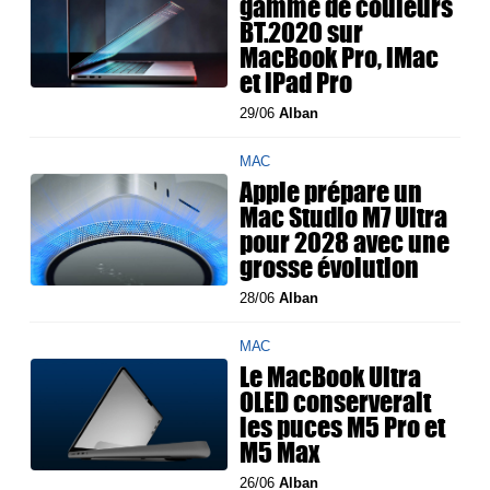
gamme de couleurs
BT.2020 sur
MacBook Pro, iMac
et iPad Pro
29/06
Alban
MAC
Apple prépare un
Mac Studio M7 Ultra
pour 2028 avec une
grosse évolution
28/06
Alban
MAC
Le MacBook Ultra
OLED conserverait
les puces M5 Pro et
M5 Max
26/06
Alban