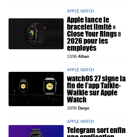
APPLE WATCH
Apple lance le
bracelet limité «
Close Your Rings »
2026 pour les
employés
13/06
Alban
APPLE WATCH
watchOS 27 signe la
fin de l’app Talkie-
Walkie sur Apple
Watch
10/06
Dargo
APPLE WATCH
Telegram sort enfin