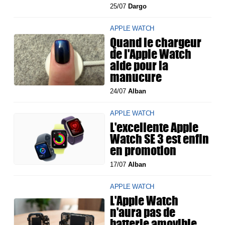
25/07
Dargo
APPLE WATCH
Quand le chargeur
de l'Apple Watch
aide pour la
manucure
24/07
Alban
APPLE WATCH
L'excellente Apple
Watch SE 3 est enfin
en promotion
17/07
Alban
APPLE WATCH
L'Apple Watch
n'aura pas de
batterie amovible