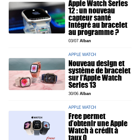
Apple Watch Series
12 : un nouveau
capteur santé
intégré au bracelet
au programme ?
03/07
Alban
APPLE WATCH
Nouveau design et
système de bracelet
sur l'Apple Watch
Series 13
30/06
Alban
APPLE WATCH
Free permet
d’obtenir une Apple
Watch à crédit à
taux 0