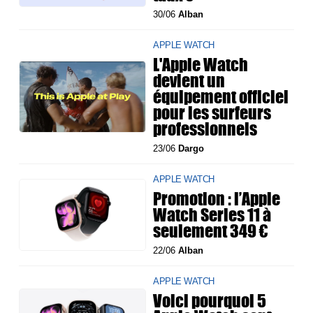
30/06
Alban
APPLE WATCH
L'Apple Watch
devient un
équipement officiel
pour les surfeurs
professionnels
23/06
Dargo
APPLE WATCH
Promotion : l’Apple
Watch Series 11 à
seulement 349 €
22/06
Alban
APPLE WATCH
Voici pourquoi 5