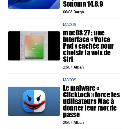
Sonoma 14.8.9
06/08
Dargo
MACOS
macOS 27 : une
interface « Voice
Pad » cachée pour
choisir la voix de
Siri
23/07
Alban
MACOS
Le malware «
ClickLock » force les
utilisateurs Mac à
donner leur mot de
passe
20/07
Alban