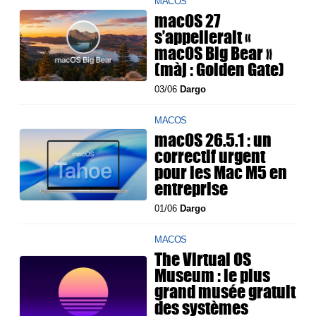
MACOS
macOS 27
s’appellerait «
macOS Big Bear »
(màj : Golden Gate)
03/06
Dargo
MACOS
macOS 26.5.1 : un
correctif urgent
pour les Mac M5 en
entreprise
01/06
Dargo
MACOS
The Virtual OS
Museum : le plus
grand musée gratuit
des systèmes