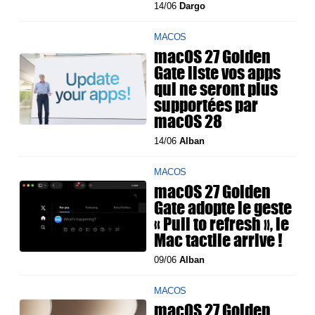
14/06
Dargo
MACOS
macOS 27 Golden
Gate liste vos apps
qui ne seront plus
supportées par
macOS 28
14/06
Alban
MACOS
macOS 27 Golden
Gate adopte le geste
« Pull to refresh », le
Mac tactile arrive !
09/06
Alban
MACOS
macOS 27 Golden