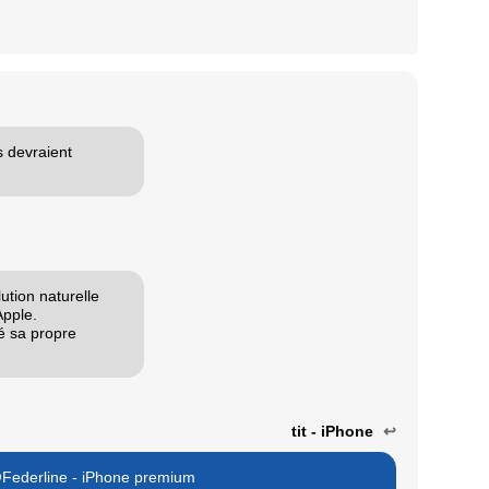
s devraient
ution naturelle
Apple.
pé sa propre
tit - iPhone
↩
Federline - iPhone premium