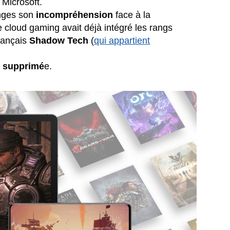
 Microsoft.
nges son
incompréhension
face à la
e cloud gaming avait déjà intégré les rangs
français
Shadow Tech
(
qui appartient
a
supprimé
e.