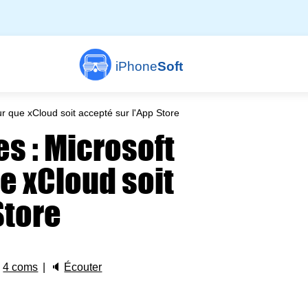
iPhone
Soft
r que xCloud soit accepté sur l'App Store
s : Microsoft
ue xCloud soit
Store

4 coms
🔈
Écouter