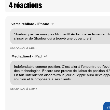
4 réactions
vampirehilare - iPhone
↩
Shadow y arrive mais pas Microsoft! Au lieu de se lamenter, il
s’inspirer de Shadow qui a trouvé une ouverture ?.
06/05/2021 à
14h13
Mediadirect - iPad
↩
Indéfendable comme position. C’est aller à l’encontre de l’évol
des technologies. Encore une preuve de l’abus de position d’
En fait l’interdiction disparaîtra le jour où Apple aura dévelop
solution et la proposera à ses clients.
06/05/2021 à
13h56
@