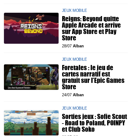
JEUX MOBILE
Reigns: Beyond quitte
Apple Arcade et arrive
sur App Store et Play
Store
28/07
Alban
JEUX MOBILE
Foretales : le jeu de
cartes narratif est
gratuit sur l’Epic Games
Store
24/07
Alban
JEUX MOBILE
Sorties jeux : Sofie Scout
- Road to Poland, POINPY
et Club Soko