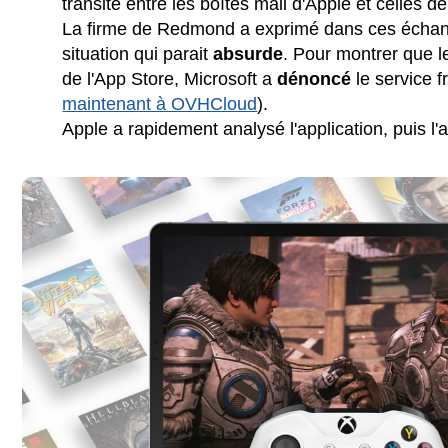
transité entre les boîtes mail d'Apple et celles de
La firme de Redmond a exprimé dans ces écha
situation qui parait
absurde
. Pour montrer que l
de l'App Store, Microsoft a
dénoncé
le service 
maintenant à OVHCloud
).
Apple a rapidement analysé l'application, puis l'