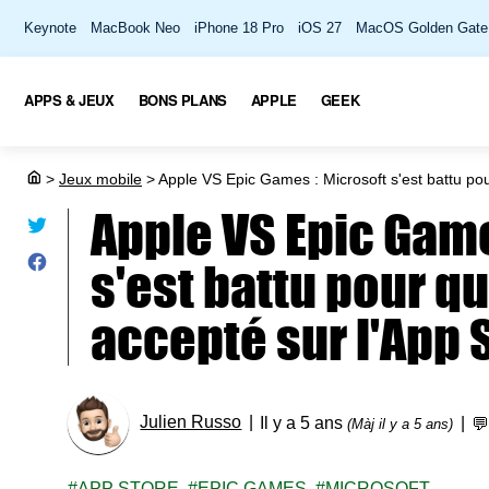
Keynote
MacBook Neo
iPhone 18 Pro
iOS 27
MacOS Golden Gate
APPS & JEUX
BONS PLANS
APPLE
GEEK
>
Jeux mobile
>
Apple VS Epic Games : Microsoft s'est battu pou
Apple VS Epic Game
s'est battu pour q
accepté sur l'App 
Julien Russo
Il y a 5 ans

(Màj il y a 5 ans)
APP STORE
EPIC GAMES
MICROSOFT