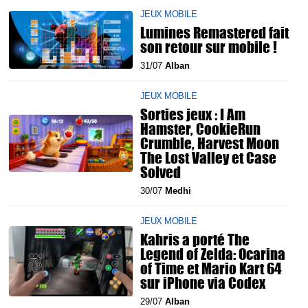
JEUX MOBILE
Lumines Remastered fait
son retour sur mobile !
31/07
Alban
JEUX MOBILE
Sorties jeux : I Am
Hamster, CookieRun
Crumble, Harvest Moon
The Lost Valley et Case
Solved
30/07
Medhi
JEUX MOBILE
Kahris a porté The
Legend of Zelda: Ocarina
of Time et Mario Kart 64
sur iPhone via Codex
29/07
Alban