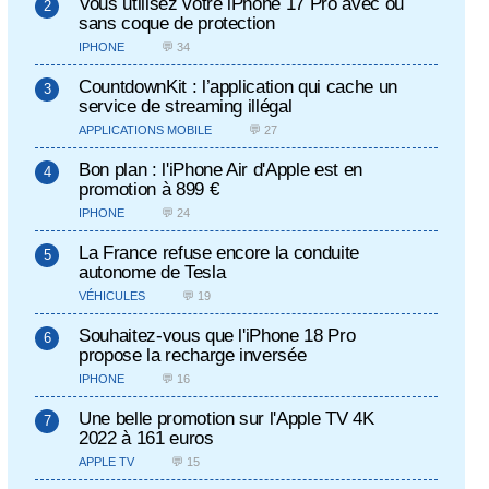
Vous utilisez votre iPhone 17 Pro avec ou
sans coque de protection
IPHONE
💬 34
CountdownKit : l’application qui cache un
service de streaming illégal
APPLICATIONS MOBILE
💬 27
Bon plan : l'iPhone Air d'Apple est en
promotion à 899 €
IPHONE
💬 24
La France refuse encore la conduite
autonome de Tesla
VÉHICULES
💬 19
Souhaitez-vous que l'iPhone 18 Pro
propose la recharge inversée
IPHONE
💬 16
Une belle promotion sur l'Apple TV 4K
2022 à 161 euros
APPLE TV
💬 15