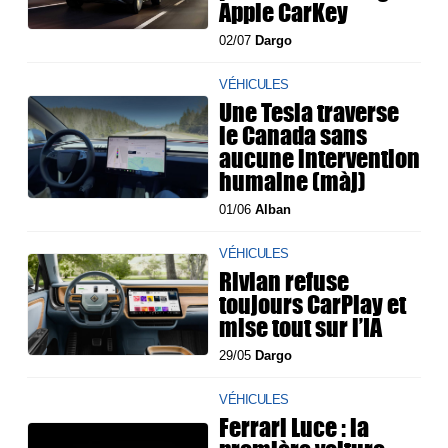
Apple CarKey
02/07
Dargo
VÉHICULES
Une Tesla traverse
le Canada sans
aucune intervention
humaine (màj)
01/06
Alban
VÉHICULES
Rivian refuse
toujours CarPlay et
mise tout sur l’IA
29/05
Dargo
VÉHICULES
Ferrari Luce : la