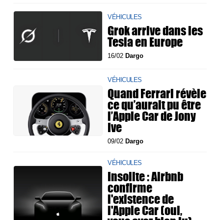
VÉHICULES
Grok arrive dans les
Tesla en Europe
16/02
Dargo
VÉHICULES
Quand Ferrari révèle
ce qu’aurait pu être
l’Apple Car de Jony
Ive
09/02
Dargo
VÉHICULES
Insolite : Airbnb
confirme
l'existence de
l'Apple Car (oui,