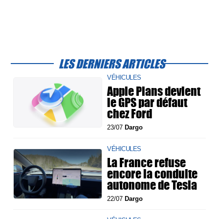
LES DERNIERS ARTICLES
VÉHICULES
Apple Plans devient
le GPS par défaut
chez Ford
23/07
Dargo
VÉHICULES
La France refuse
encore la conduite
autonome de Tesla
22/07
Dargo