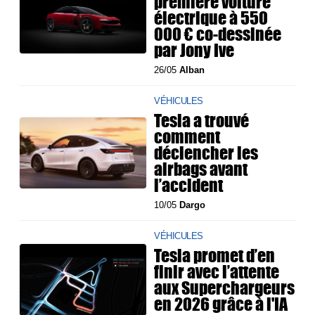
première voiture
électrique à 550
000 € co-dessinée
par Jony Ive
26/05
Alban
VÉHICULES
Tesla a trouvé
comment
déclencher les
airbags avant
l’accident
10/05
Dargo
VÉHICULES
Tesla promet d’en
finir avec l’attente
aux Superchargeurs
en 2026 grâce à l'IA